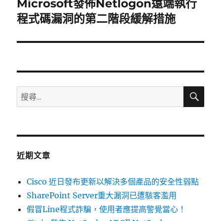
Microsoft發佈Netlogon遠端執行
下
一
程式碼漏洞的第二階段緩解措施
篇
文
章:
搜
搜
尋
尋
關
鍵
字:
近期文章
Cisco 近日發布更新以解決多個產品的安全性弱點
SharePoint Server重大漏洞已遭駭客濫用
假冒Line程式詐騙，使用者應提高警覺當心！