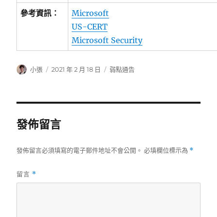
參考資訊：
Microsoft
US-CERT
Microsoft Security
作
發
分
小張
2021 年 2 月 18 日
弱點通告
者
佈
類
日
期:
發佈留言
發佈留言必須填寫的電子郵件地址不會公開。
必填欄位標示為
*
留言
*