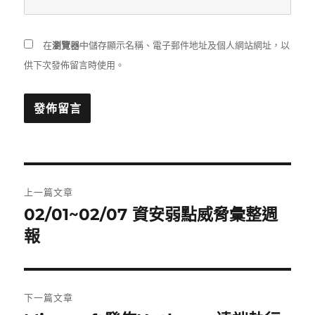
在
瀏覽器
中儲存顯示名稱、電子郵件地址及個人網站網址，以
供下次發佈留言時使用。
文
上一篇文章
章
02/01~02/07 資安弱點威脅彙整週
上
一
報
導
篇
覽
文
章:
下一篇文章