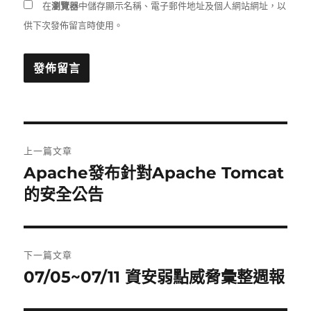
在
瀏覽器
中儲存顯示名稱、電子郵件地址及個人網站網址，以
供下次發佈留言時使用。
文
上一篇文章
章
Apache發布針對Apache Tomcat
上
一
的安全公告
導
篇
覽
文
章:
下一篇文章
07/05~07/11 資安弱點威脅彙整週報
下
一