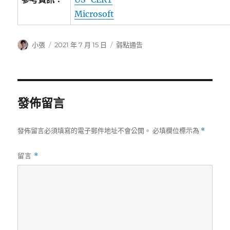
Microsoft
作
發
分
小張
2021 年 7 月 15 日
弱點通告
者
佈
類
日
期:
發佈留言
發佈留言必須填寫的電子郵件地址不會公開。
必填欄位標示為
*
留言
*