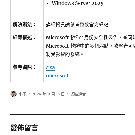
Windows Server 2025
解決辦法：
詳細資訊請參考微軟官方網站
細節描述：
Microsoft 發佈11月份安全性公告，
Microsoft 軟體中的多個弱點。攻擊
制受影響的系統。
參考資訊：
cisa
microsoft
作
發
分
小張
2024 年 11 月 16 日
弱點通告
者
佈
類
日
期:
發佈留言