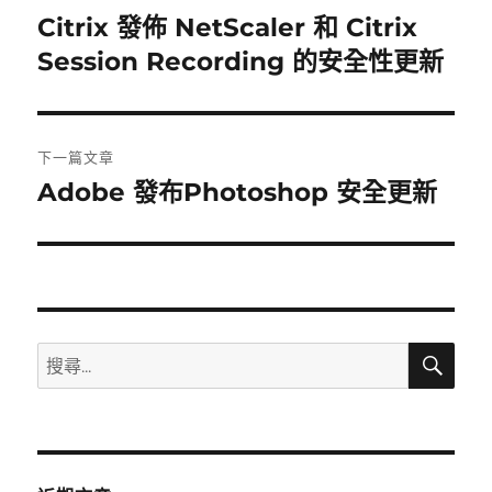
章
Citrix 發佈 NetScaler 和 Citrix
上
一
Session Recording 的安全性更新
導
篇
覽
文
章:
下一篇文章
Adobe 發布Photoshop 安全更新
下
一
篇
文
章:
搜
搜
尋
尋
關
鍵
字: