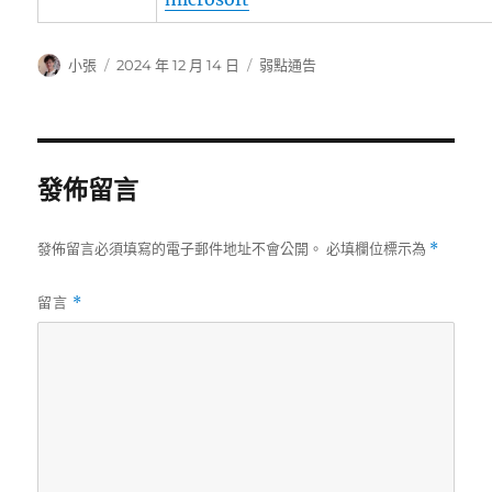
作
發
分
小張
2024 年 12 月 14 日
弱點通告
者
佈
類
日
期:
發佈留言
發佈留言必須填寫的電子郵件地址不會公開。
必填欄位標示為
*
留言
*