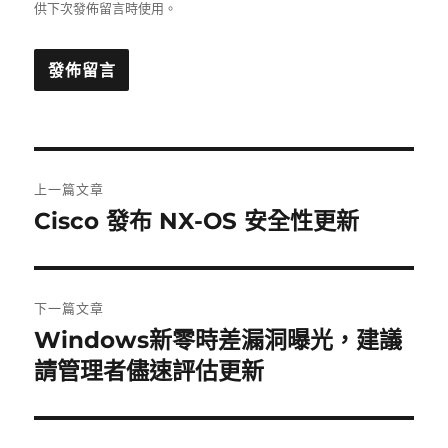
供下次發佈留言時使用。
文
上一篇文章
章
Cisco 發布 NX-OS 安全性更新
上
一
導
篇
覽
文
下一篇文章
章:
Windows新零時差漏洞曝光，建議
下
一
請管理者儘速評估更新
篇
文