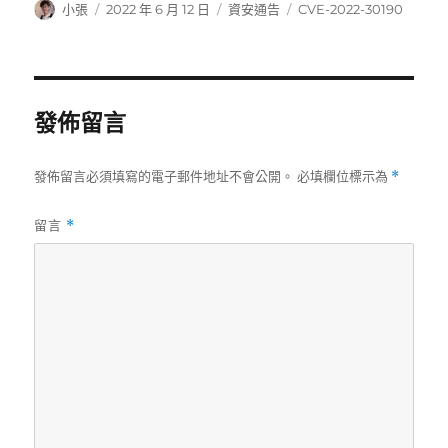
作
發
分
標
小張
2022 年 6 月 12 日
資安通告
CVE-2022-30190
者
佈
類
籤
日
期:
發佈留言
發佈留言必須填寫的電子郵件地址不會公開。
必填欄位標示為
*
留言
*