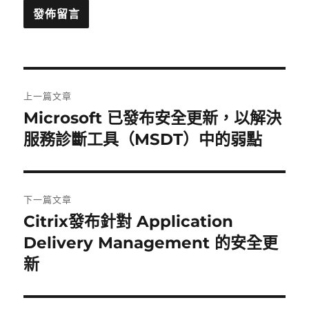
文
上一篇文章
章
Microsoft 已發布安全更新，以解決
上
一
服務診斷工具（MSDT）中的弱點
導
篇
覽
文
章:
下一篇文章
Citrix發布針對 Application
下
一
Delivery Management 的安全更
篇
新
文
章: