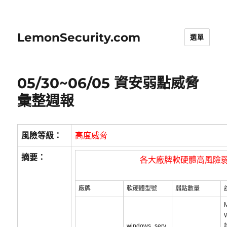
LemonSecurity.com
選單
05/30~06/05 資安弱點威脅
彙整週報
風險等級：
高度威脅
摘要：
各大廠牌軟硬體高風險
廠牌
軟硬體型號
弱點數量
M
windows_serv