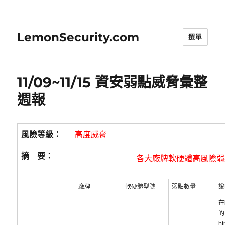
LemonSecurity.com
選單
11/09~11/15 資安弱點威脅彙整
週報
風險等級：
高度威脅
摘 要：
各大廠牌軟硬體高風險弱
廠牌
軟硬體型號
弱點數量
說
在b
的
bt