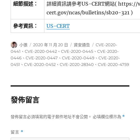
細節描述：
詳細資訊請參考US-CERT網站( https://w
cert.gov/ncas/bulletins/sb20-321 )
參考資訊：
US-CERT
作
發
分
標
小張
2020 年 11 月 20 日
資安通告
CVE-2020-
者
佈
類
籤
0441
、
CVE-2020-0442
、
CVE-2020-0445
、
CVE-2020-
日
0446
、
CVE-2020-0447
、
CVE-2020-0449
、
CVE-2020-
期:
0451
、
CVE-2020-0452
、
CVE-2020-28340
、
CVE-2020-4759
發佈留言
發佈留言必須填寫的電子郵件地址不會公開。
必填欄位標示為
*
留言
*