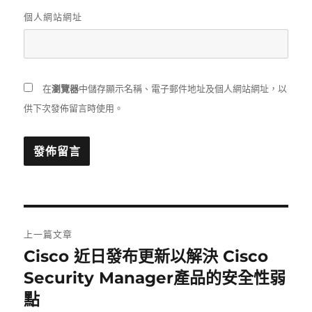
個人網站網址
在
瀏覽器
中儲存顯示名稱、電子郵件地址及個人網站網址，以
供下次發佈留言時使用。
文
上一篇文章
章
Cisco 近日發布更新以解決 Cisco
上
一
Security Manager產品的安全性弱
導
篇
點
覽