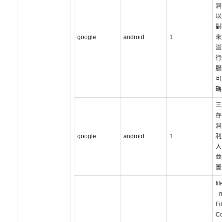
洞
以
對
google
android
1
來
溢
行
服
可
碼
三
存
洞
google
android
1
利
入
並
置
fi
_
Fi
Co