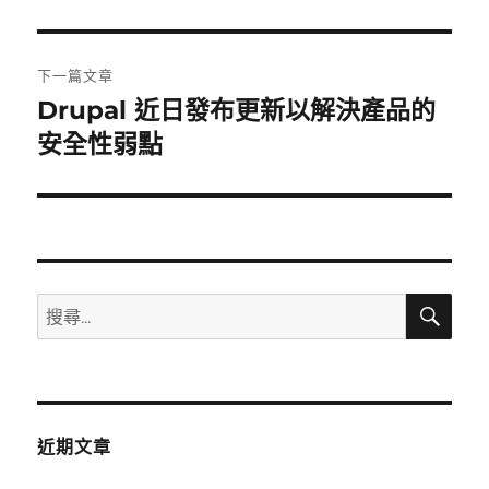
文
章:
下一篇文章
Drupal 近日發布更新以解決產品的
下
一
安全性弱點
篇
文
章:
搜
搜
尋
尋
關
鍵
字:
近期文章