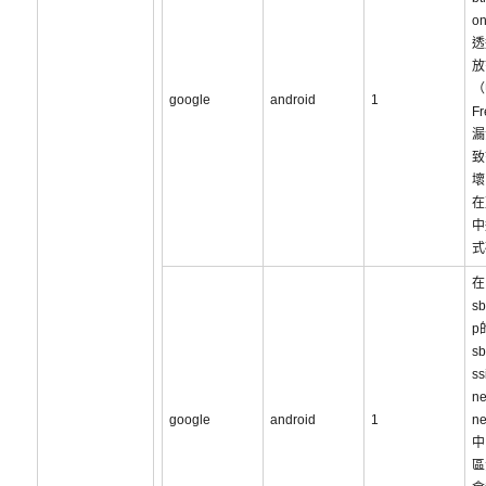
o
透
放
（U
google
android
1
F
漏
致
壞
在
中
式
在
sb
p
sb
s
ne
google
android
1
ne
中
區