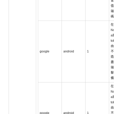
會
值
端
碼
在
No
a
t
由
google
android
1
不
造
盡
端
擊
備
在
No
a
t
由
google
android
1
不