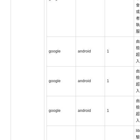
會
或
者
執
服
由
檢
google
android
1
超
入
由
檢
google
android
1
超
入
由
檢
google
android
1
超
入
l
驗