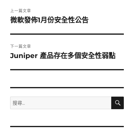
文
上一篇文章
章
微軟發佈1月份安全性公告
上
一
導
篇
覽
文
下一篇文章
章:
Juniper 產品存在多個安全性弱點
下
一
篇
文
章:
搜
搜
尋
尋
關
鍵