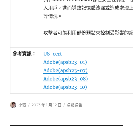
入用戶，進而導致記憶體洩漏或造成處理
等情況。
攻擊者可能利用部份弱點來控制受影響的
參考資訊：
US-cert
Adobe(apsb23-01)
Adobe(apsb23-07)
Adobe(apsb23-08)
Adobe(apsb23-10)
作
發
分
小張
2023 年 1 月 12 日
弱點通告
者
佈
類
日
期: