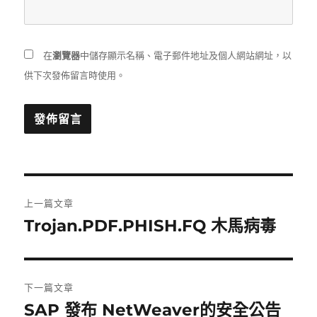
在
瀏覽器
中儲存顯示名稱、電子郵件地址及個人網站網址，以
供下次發佈留言時使用。
文
上一篇文章
章
Trojan.PDF.PHISH.FQ 木馬病毒
上
一
導
篇
覽
文
下一篇文章
章:
SAP 發布 NetWeaver的安全公告
下