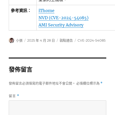
參考資訊：
iThome
NVD (CVE-2024-54085)
AMI Security Advisory
作
發
分
標
小張
2025 年 4 月 28 日
弱點通告
CVE-2024-54085
者
佈
類
籤
日
期:
發佈留言
發佈留言必須填寫的電子郵件地址不會公開。
必填欄位標示為
*
留言
*