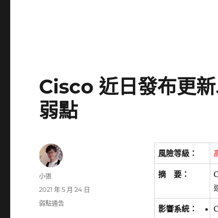
Cisco 近日發布
弱點
風險等級：
摘 要：
作
小張
者
發
2021 年 5 月 24 日
佈
分
弱點通告
影響系統：
C
日
類