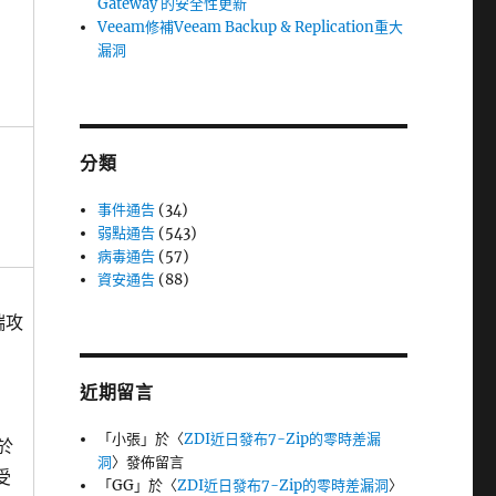
Gateway 的安全性更新
Veeam修補Veeam Backup & Replication重大
漏洞
分類
事件通告
(34)
弱點通告
(543)
病毒通告
(57)
資安通告
(88)
端攻
近期留言
「
小張
」於〈
ZDI近日發布7-Zip的零時差漏
於
洞
〉發佈留言
受
「
GG
」於〈
ZDI近日發布7-Zip的零時差漏洞
〉