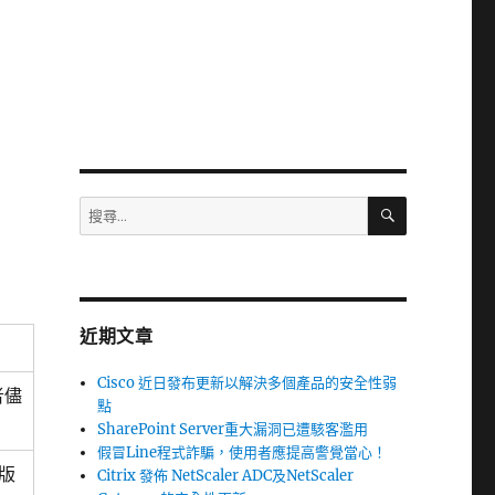
搜
搜
尋
尋
關
鍵
字:
近期文章
Cisco 近日發布更新以解決多個產品的安全性弱
者儘
點
SharePoint Server重大漏洞已遭駭客濫用
假冒Line程式詐騙，使用者應提高警覺當心！
3版
Citrix 發佈 NetScaler ADC及NetScaler