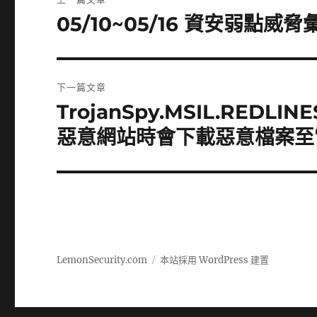
章
05/10~05/16 資安弱點威
上
一
導
篇
覽
文
下一篇文章
章:
TrojanSpy.MSIL.REDL
下
一
惡意網站時會下載惡意檔案至
篇
文
章:
LemonSecurity.com
本站採用 WordPress 建置