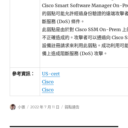
Cisco Smart Software Manager On-
的弱點可能允許經過身份驗證的遠端攻擊
斷服務 (DoS) 條件。
此弱點是由於對 Cisco SSM On-Pre
不正確造成的。攻擊者可以通過向 Cisco S
設備註冊請求來利用此弱點。成功利用可
備上造成阻斷服務 (DoS) 攻擊。
參考資訊：
US-cert
Cisco
Cisco
作
發
分
小張
2022 年 7 月 11 日
弱點通告
者
佈
類
日
期: