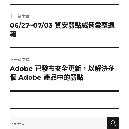
文
上一篇文章
章
06/27~07/03 資安弱點威脅彙整週
上
一
報
導
篇
覽
文
章:
下一篇文章
Adobe 已發布安全更新，以解決多
下
一
個 Adobe 產品中的弱點
篇
文
章:
搜
搜
尋
尋