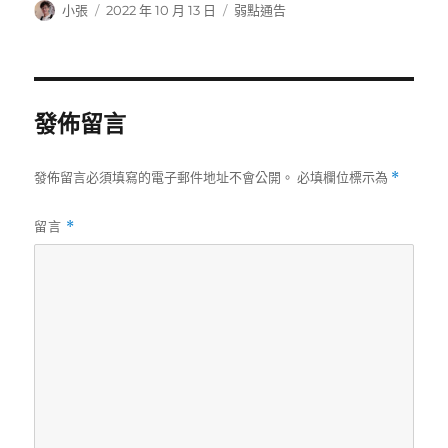
作
發
分
小張
2022 年 10 月 13 日
弱點通告
者
佈
類
日
期:
發佈留言
發佈留言必須填寫的電子郵件地址不會公開。
必填欄位標示為
*
留言
*