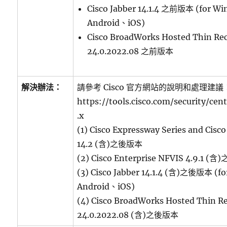
Cisco Jabber 14.1.4 之前版本 (for
Android、iOS)
Cisco BroadWorks Hosted Thin Re
24.0.2022.08 之前版本
解決辦法：
請參考 Cisco 官方網站的說明和處理建議
https://tools.cisco.com/security/cen
.x
(1) Cisco Expressway Series and Cisc
14.2 (含)之後版本
(2) Cisco Enterprise NFVIS 4.9.1 
(3) Cisco Jabber 14.1.4 (含)之後版本 
Android、iOS)
(4) Cisco BroadWorks Hosted Thin Re
24.0.2022.08 (含)之後版本