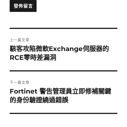
文
上一篇文章
章
駭客攻陷微軟Exchange伺服器的
上
一
RCE零時差漏洞
導
篇
覽
文
章:
下一篇文章
Fortinet 警告管理員立即修補關鍵
下
一
的身份驗證繞過錯誤
篇
文
章: