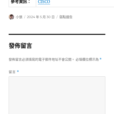
參考資訊：
CISCO
作
發
分
小張
2024 年 5 月 30 日
弱點通告
者
佈
類
日
期:
發佈留言
發佈留言必須填寫的電子郵件地址不會公開。
必填欄位標示為
*
留言
*