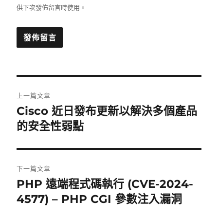
供下次發佈留言時使用。
文
上一篇文章
章
Cisco 近日發布更新以解決多個產品
上
一
的安全性弱點
導
篇
覽
文
章:
下一篇文章
PHP 遠端程式碼執行 (CVE-2024-
下
一
4577) – PHP CGI 參數注入漏洞
篇