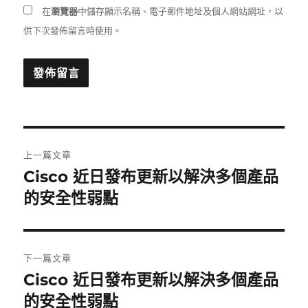
在
瀏覽器
中儲存顯示名稱、電子郵件地址及個人網站網址，以
供下次發佈留言時使用。
文
上一篇文章
章
Cisco 近日發布更新以解決多個產品
上
一
的安全性弱點
導
篇
覽
文
章:
下一篇文章
Cisco 近日發布更新以解決多個產品
下
一
的安全性弱點