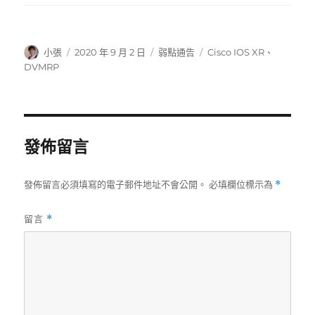
作
發
分
標
小張
2020 年 9 月 2 日
弱點通告
Cisco IOS XR
、
者
佈
類
籤
DVMRP
日
期:
發佈留言
發佈留言必須填寫的電子郵件地址不會公開。
必填欄位標示為
*
留言
*