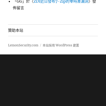
「
GG
」於〈
ZDI近日發布7-Zip的零時差漏洞
〉發
佈留言
贊助本站
LemonSecurity.com
本站採用 WordPress 建置