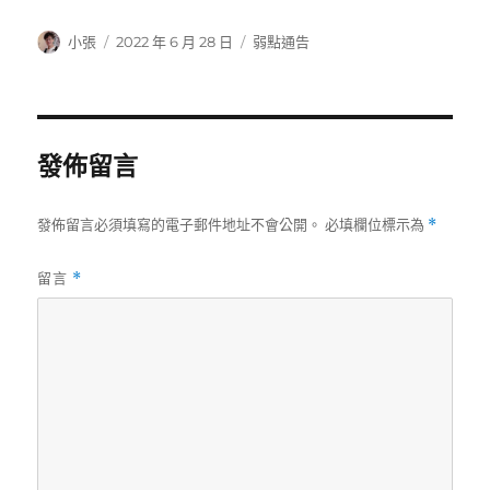
作
發
分
小張
2022 年 6 月 28 日
弱點通告
者
佈
類
日
期:
發佈留言
發佈留言必須填寫的電子郵件地址不會公開。
必填欄位標示為
*
留言
*