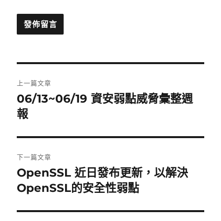
文
上一篇文章
章
06/13~06/19 資安弱點威脅彙整週
上
一
報
導
篇
覽
文
章:
下一篇文章
OpenSSL 近日發布更新，以解決
下
一
OpenSSL的安全性弱點
篇
文