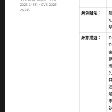
期:
籤
2025-24381
、
CVE-2025-
24383
解決辦法：
建
5
細節描述：
D
D
存
統
其
是