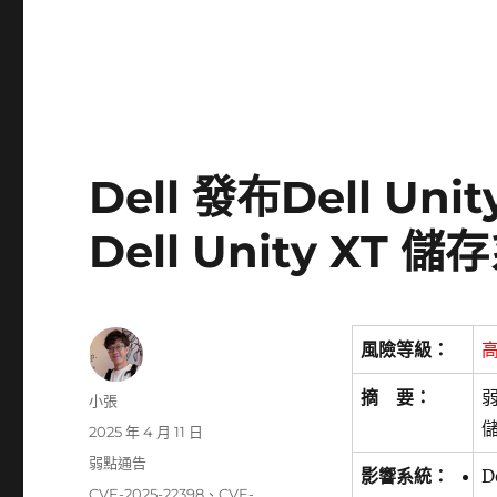
Dell 發布Dell Uni
Dell Unity X
風險等級：
摘 要：
弱
作
小張
者
發
2025 年 4 月 11 日
佈
分
弱點通告
影響系統：
D
日
類
標
CVE-2025-22398
、
CVE-