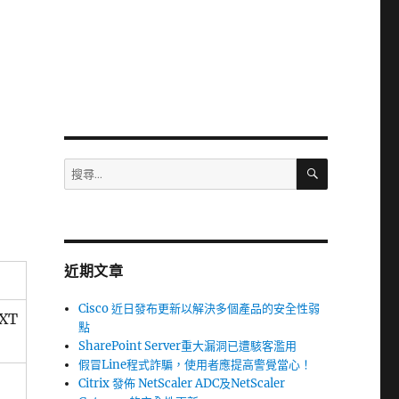
搜
搜
尋
尋
關
鍵
字:
近期文章
Cisco 近日發布更新以解決多個產品的安全性弱
 XT
點
SharePoint Server重大漏洞已遭駭客濫用
假冒Line程式詐騙，使用者應提高警覺當心！
Citrix 發佈 NetScaler ADC及NetScaler