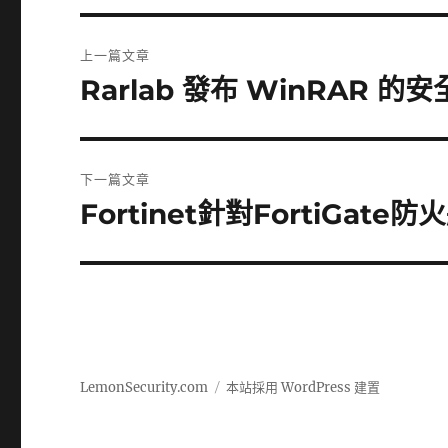
文
上一篇文章
章
Rarlab 發布 WinRAR 的
上
一
導
篇
覽
文
下一篇文章
章:
Fortinet針對FortiGat
下
一
篇
文
章:
LemonSecurity.com
本站採用 WordPress 建置