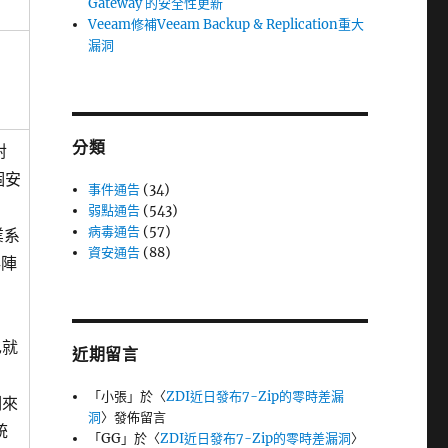
Gateway 的安全性更新
Veeam修補Veeam Backup & Replication重大
漏洞
分類
對
多個安
事件通告
(34)
弱點通告
(543)
病毒通告
(57)
業系
資安通告
(88)
存陣
也就
近期留言
「
小張
」於〈
ZDI近日發布7-Zip的零時差漏
洞來
洞
〉發佈留言
統
「
GG
」於〈
ZDI近日發布7-Zip的零時差漏洞
〉