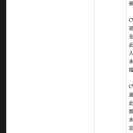
C
是
C
此
定