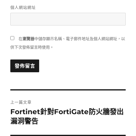
個人網站網址
在
瀏覽器
中儲存顯示名稱、電子郵件地址及個人網站網址，以
供下次發佈留言時使用。
文
上一篇文章
章
Fortinet針對FortiGate防火牆發出
上
一
漏洞警告
導
篇
覽