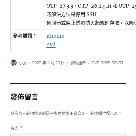
OTP-27.3.3、OTP-26.2.5.11 和 OTP
時解決方法是停用 SSH
伺服器或阻止透過防火牆規則存取，以降
參考資訊：
ithome
nvd
作
發
分
標
小張
2025 年 4 月 23 日
弱點通告
CVE-2025-32433
者
佈
類
籤
日
期:
發佈留言
發佈留言必須填寫的電子郵件地址不會公開。
必填欄位標示為
*
留言
*