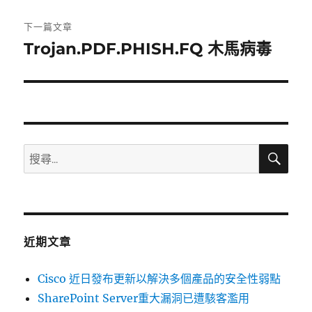
文
章:
下一篇文章
Trojan.PDF.PHISH.FQ 木馬病毒
下
一
篇
文
章:
搜
搜
尋
尋
關
鍵
字:
近期文章
Cisco 近日發布更新以解決多個產品的安全性弱點
SharePoint Server重大漏洞已遭駭客濫用