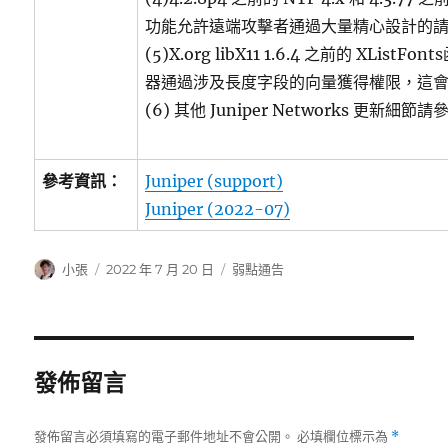
功能允許遠端攻擊者通過大量精心設計的
(5)X.org libX11 1.6.4 之前的 XLis
器通過涉及長度字段的向量獲得權限，這
(6) 其他 Juniper Networks 更新細
參考資訊：
Juniper (support)
Juniper (2022-07)
作
發
分
小張
2022 年 7 月 20 日
弱點通告
者
佈
類
日
期:
發佈留言
發佈留言必須填寫的電子郵件地址不會公開。
必填欄位標示為
*