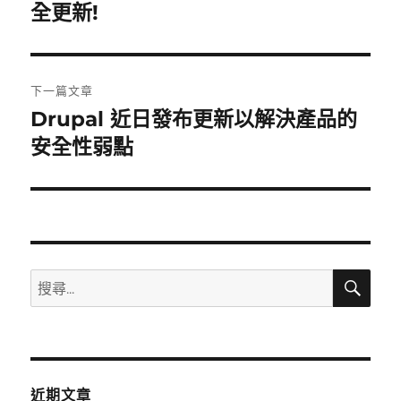
一
全更新!
導
篇
覽
文
章:
下一篇文章
Drupal 近日發布更新以解決產品的
下
一
安全性弱點
篇
文
章:
搜
搜
尋
尋
關
鍵
字:
近期文章