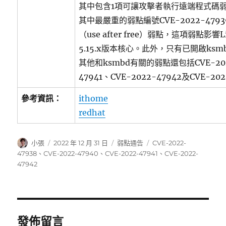
其中包含1項可讓攻擊者執行遠端程式碼
其中最嚴重的弱點編號CVE-2022-47
（use after free）弱點，這項弱點影響Li
5.15.x版本核心。此外，只有已開啟ksm
其他和ksmbd有關的弱點還包括CVE-2022
47941、CVE-2022-47942及CVE-20
參考資訊：
ithome
redhat
作
發
分
標
小張
2022 年 12 月 31 日
弱點通告
CVE-2022-
者
佈
類
籤
47938
、
CVE-2022-47940
、
CVE-2022-47941
、
CVE-2022-
日
47942
期:
發佈留言