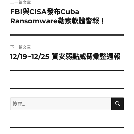
上一篇文章
章
FBI與CISA發布Cuba
上
一
Ransomware勒索軟體警報！
導
篇
覽
文
章:
下一篇文章
12/19~12/25 資安弱點威脅彙整週報
下
一
篇
文
章:
搜
搜
尋
尋
關
鍵