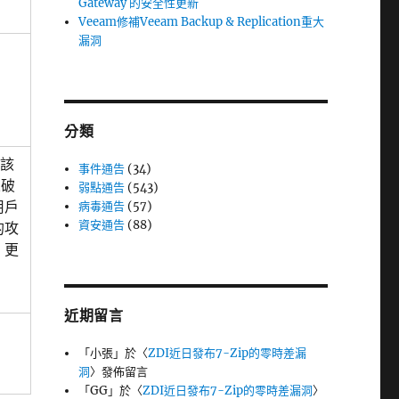
Gateway 的安全性更新
Veeam修補Veeam Backup & Replication重大
漏洞
分類
 該
事件通告
(34)
來破
弱點通告
(543)
用戶
病毒通告
(57)
資安通告
(88)
的攻
、更
近期留言
「
小張
」於〈
ZDI近日發布7-Zip的零時差漏
洞
〉發佈留言
「
GG
」於〈
ZDI近日發布7-Zip的零時差漏洞
〉