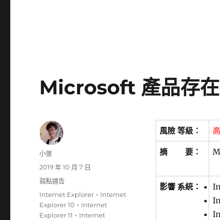
Microsoft 產品
風險 等級：
摘 要：
M
作
小張
者
發
2019 年 10 月 7 日
佈
分
弱點通告
影響 系統：
I
日
類
標
Internet Explorer
、
Internet
期:
I
籤
Explorer 10
、
Internet
I
Explorer 11
、
Internet