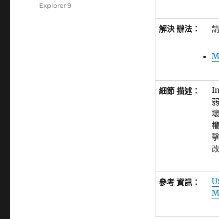
Explorer 9
解決 辦法：
請
M
I
細節 描述：
U
參考 資訊：
M