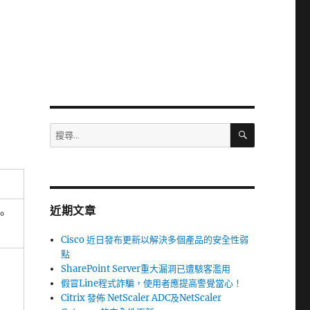
搜
搜
尋
尋
關
鍵
字:
近期文章
。
Cisco 近日發布更新以解決多個產品的安全性弱
點
SharePoint Server重大漏洞已遭駭客濫用
假冒Line程式詐騙，使用者應提高警覺當心！
Citrix 發佈 NetScaler ADC及NetScaler