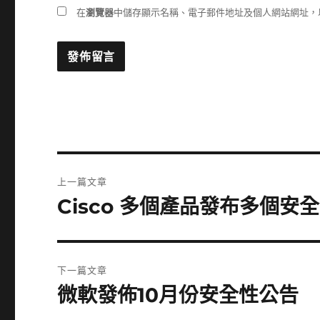
在
瀏覽器
中儲存顯示名稱、電子郵件地址及個人網站網址，
文
上一篇文章
章
Cisco 多個產品發布多個安
上
一
導
篇
覽
文
下一篇文章
章:
微軟發佈10月份安全性公告
下
一