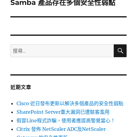
Samba 產品存在多個安全性弱點
下
一
篇
文
章:
搜
搜
尋
尋
關
鍵
字:
近期文章
Cisco 近日發布更新以解決多個產品的安全性弱點
SharePoint Server重大漏洞已遭駭客濫用
假冒Line程式詐騙，使用者應提高警覺當心！
Citrix 發佈 NetScaler ADC及NetScaler