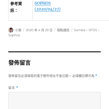
SOPHOS
參考資
(2020/04/27)
訊：
作
發
分
標
小張
2020 年 4 月 29 日
弱點通告
Samba
、
SFOS
、
者
佈
類
籤
Sophos
日
期:
發佈留言
發佈留言必須填寫的電子郵件地址不會公開。
必填欄位標示為
*
留言
*