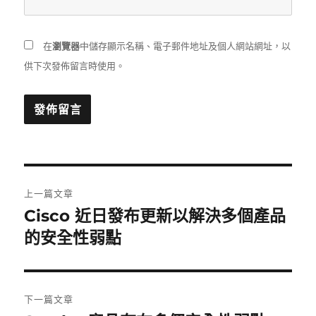
在
瀏覽器
中儲存顯示名稱、電子郵件地址及個人網站網址，以
供下次發佈留言時使用。
文
上一篇文章
章
Cisco 近日發布更新以解決多個產品
上
一
的安全性弱點
導
篇
覽
文
章:
下一篇文章