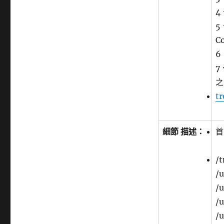
點〉
4
5
C
6
7
之
t
細節 描述：
首
/t
/
/u
/u
/u