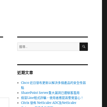
搜
搜
尋
尋
關
鍵
字:
近期文章
Cisco 近日發布更新以解決多個產品的安全性弱
點
SharePoint Server重大漏洞已遭駭客濫用
假冒Line程式詐騙，使用者應提高警覺當心！
Citrix 發佈 NetScaler ADC及NetScaler