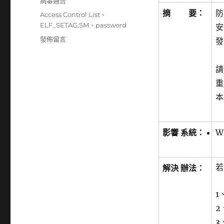
分
病毒通告
日
類
摘 要：
防
標
Access Control List
、
期:
籤
ELF_SETAG.SM
、
password
安
在
發佈留言
發
〈ELF_SETAG.SM
後
請
門
程
重
式
本
可
能
藉
影響 系統：
W
由
多
個
已
若
解決 辦法：
知
安
1
全
性
2
弱
3