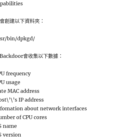
pabilities
會創建以下資料夾：
usr/bin/dpkgd/
Backdoor會收集以下數據：
PU frequency
PU usage
ate MAC address
st\’\’s IP address
fomation about network interfaces
umber of CPU cores
S name
 version