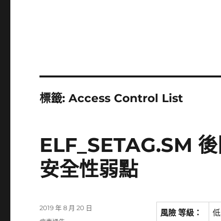
標籤:
Access Control List
ELF_SETAG.S
安全性弱點
發
2019 年 8 月 20 日
風險 等級：
低
佈