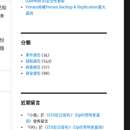
Gateway 的安全性更新
已知
Veeam修補Veeam Backup & Replication重大
漏洞
未
份
分類
版
事件通告
(34)
弱點通告
(543)
病毒通告
(57)
資安通告
(88)
近期留言
「
小張
」於〈
ZDI近日發布7-Zip的零時差漏
洞
〉發佈留言
「
GG
」於〈
ZDI近日發布7-Zip的零時差漏洞
〉