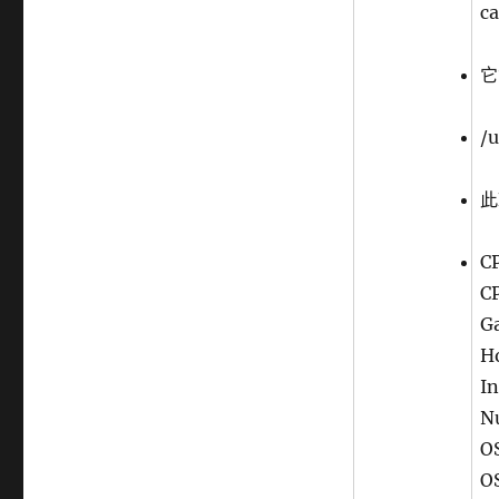
ca
它
/
此
C
C
G
Ho
In
N
O
OS