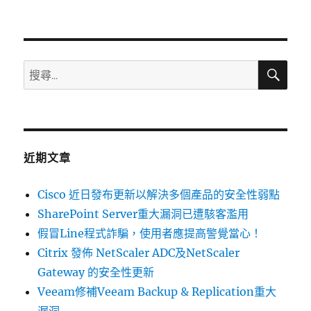
期:
〈Intel
近
日
發
布
搜
搜
尋
更
尋
新
關
以
解
鍵
決
字:
多
近期文章
個
產
Cisco 近日發布更新以解決多個產品的安全性弱點
品
中
SharePoint Server重大漏洞已遭駭客濫用
的
假冒Line程式詐騙，使用者應提高警覺當心！
弱
Citrix 發佈 NetScaler ADC及NetScaler
點〉
Gateway 的安全性更新
Veeam修補Veeam Backup & Replication重大