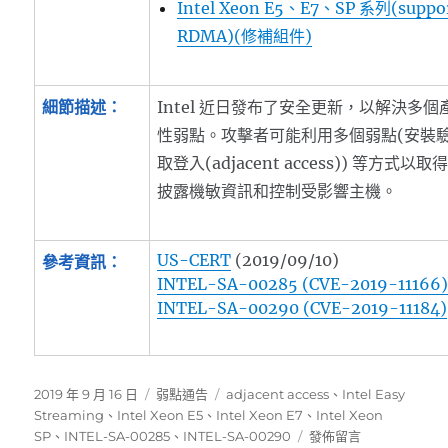
Intel Xeon E5、E7、SP 系列(suppo
RDMA)(修補組件)
細節描述：
Intel 近日發布了安全更新，以解決多
性弱點。攻擊者可能利用多個弱點(安裝
取登入(adjacent access)) 等方式
披露機敏資訊和控制受影響主機。
US-CERT
(2019/09/10)
參考資訊：
INTEL-SA-00285 (CVE-2019-11166
INTEL-SA-00290 (CVE-2019-11184)
發
分
標
2019 年 9 月 16 日
弱點通告
adjacent access
、
Intel Easy
佈
類
籤
Streaming
、
Intel Xeon E5
、
Intel Xeon E7
、
Intel Xeon
日
在
SP
、
INTEL-SA-00285
、
INTEL-SA-00290
發佈留言