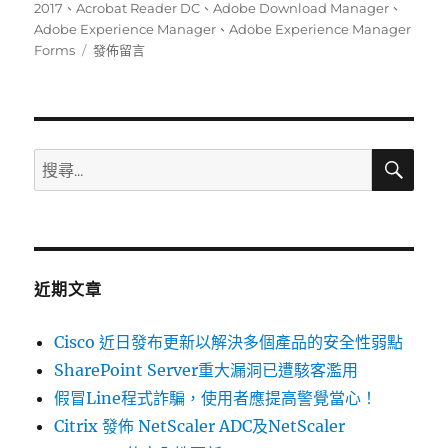
日
2017
、
Acrobat Reader DC
、
Adobe Download Manager
、
期:
Adobe Experience Manager
、
Adobe Experience Manager
在
Forms
發佈留言
〈Adobe
已
發
布
安
搜
搜
尋
全
尋
更
關
新
以
鍵
解
字:
決
近期文章
多
個
Cisco 近日發布更新以解決多個產品的安全性弱點
產
品
SharePoint Server重大漏洞已遭駭客濫用
中
假冒Line程式詐騙，使用者應提高警覺當心！
的
Citrix 發佈 NetScaler ADC及NetScaler
弱