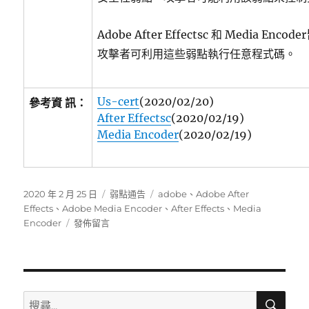
Adobe After Effectsc 和 Media E
攻擊者可利用這些弱點執行任意程式碼。
Us-cert
(2020/02/20)
參考資 訊：
After Effectsc
(2020/02/19)
Media Encoder
(2020/02/19)
發
分
標
2020 年 2 月 25 日
弱點通告
adobe
、
Adobe After
佈
類
籤
Effects
、
Adobe Media Encoder
、
After Effects
、
Media
日
在
Encoder
發佈留言
期:
〈Adobe
After
Effectsc
和
Media
搜
搜
尋