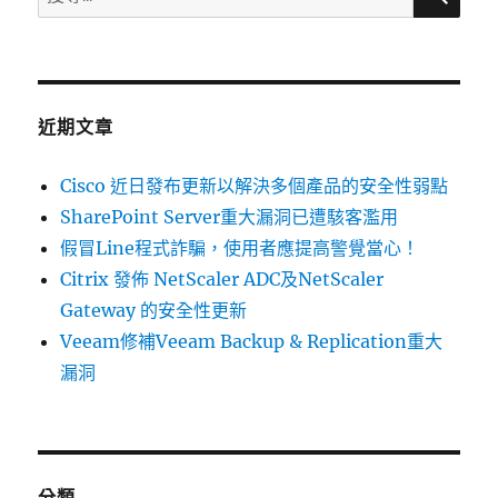
Encoder
尋
存
關
在
安
鍵
全
字:
性
近期文章
弱
點〉
Cisco 近日發布更新以解決多個產品的安全性弱點
SharePoint Server重大漏洞已遭駭客濫用
假冒Line程式詐騙，使用者應提高警覺當心！
Citrix 發佈 NetScaler ADC及NetScaler
Gateway 的安全性更新
Veeam修補Veeam Backup & Replication重大
漏洞
分類