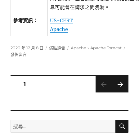
息可能會在請求之間洩漏。
參考資訊：
US-CERT
Apache
發
分
標
在
2020 年 12 月 8 日
弱點通告
Apache
、
Apache Tomcat
佈
類
籤
〈Apa
發佈留言
日
發
期:
布
針
對
文
頁次
1
Apac
Tomc
下一
章
的
頁
安
分
全
公
搜
搜
告〉
頁
尋
尋