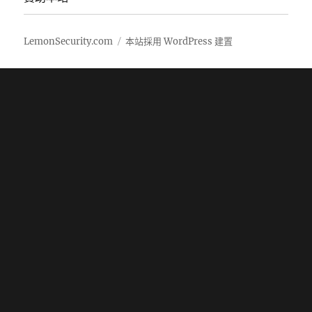
LemonSecurity.com
本站採用 WordPress 建置