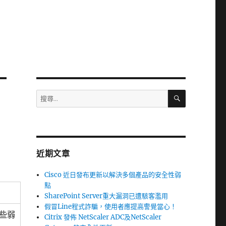
搜
搜
尋
尋
關
鍵
字:
近期文章
Cisco 近日發布更新以解決多個產品的安全性弱
點
SharePoint Server重大漏洞已遭駭客濫用
假冒Line程式詐騙，使用者應提高警覺當心！
某些弱
Citrix 發佈 NetScaler ADC及NetScaler