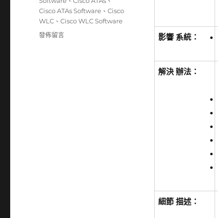
籤
Software
、
Cisco ATAs
、
Cisco ATAs Software
、
Cisco
WLC
、
Cisco WLC Software
在
發佈留言
影響 系統：
〈Cisco
多
個
解決 辦法：
產
品
發
布
多
個
安
全
更
新〉
細節 描述：