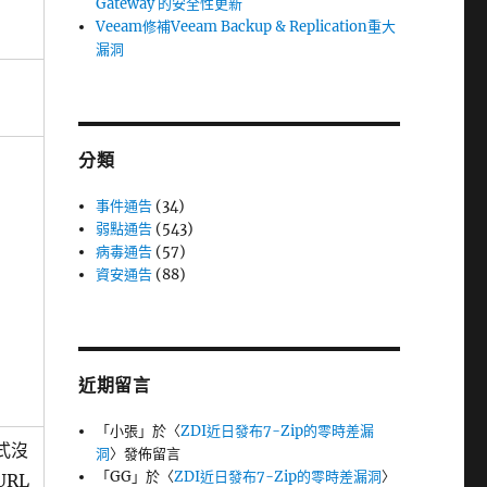
Gateway 的安全性更新
Veeam修補Veeam Backup & Replication重大
漏洞
分類
事件通告
(34)
弱點通告
(543)
病毒通告
(57)
資安通告
(88)
近期留言
「
小張
」於〈
ZDI近日發布7-Zip的零時差漏
程式沒
洞
〉發佈留言
「
GG
」於〈
ZDI近日發布7-Zip的零時差漏洞
〉
RL