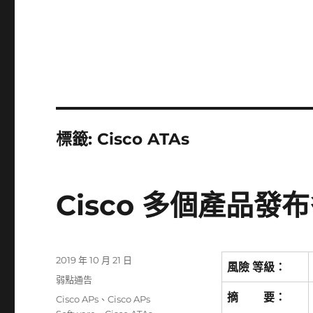
標籤:
Cisco ATAs
Cisco 多個產品
發
2019 年 10 月 21 日
風險 等級：
佈
分
弱點通告
日
類
摘 要：
標
Cisco APs
、
Cisco APs
期: