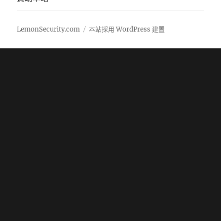
LemonSecurity.com
本站採用 WordPress 建置