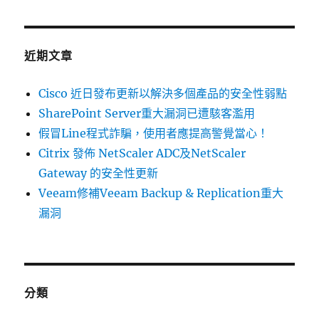
關
品
鍵
的
字:
安
近期文章
全
性
弱
Cisco 近日發布更新以解決多個產品的安全性弱點
點〉
SharePoint Server重大漏洞已遭駭客濫用
假冒Line程式詐騙，使用者應提高警覺當心！
Citrix 發佈 NetScaler ADC及NetScaler
Gateway 的安全性更新
Veeam修補Veeam Backup & Replication重大
漏洞
分類