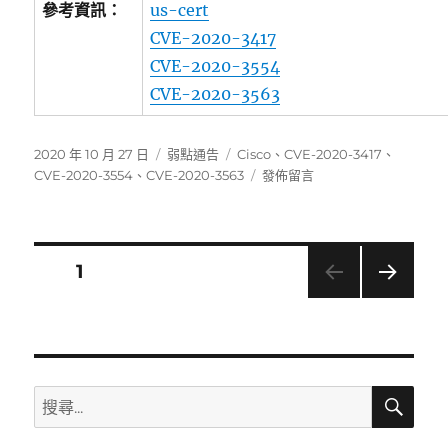
參考資訊：
us-cert
CVE-2020-3417
CVE-2020-3554
CVE-2020-3563
發
分
標
2020 年 10 月 27 日
弱點通告
Cisco
、
CVE-2020-3417
、
佈
類
籤
在
CVE-2020-3554
、
CVE-2020-3563
發佈留言
日
〈Cisco
期:
近
日
發
文
頁次
1
布
更
下一
章
新
頁
以
分
解
決
搜
搜
多
頁
尋
尋
個
產