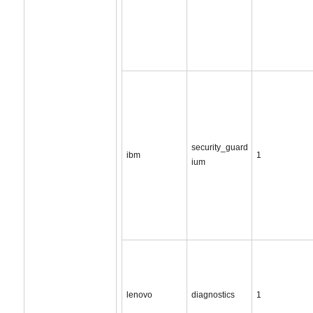
security_guard
ibm
1
ium
lenovo
diagnostics
1