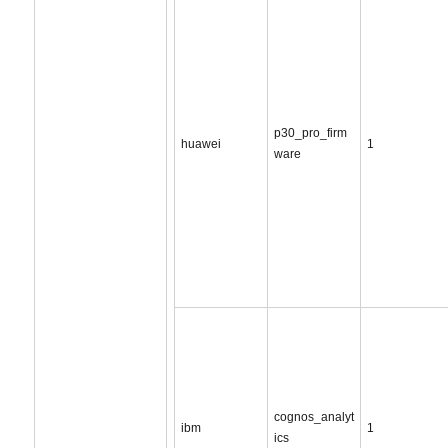
p30_pro_firm
huawei
1
ware
cognos_analyt
ibm
1
ics