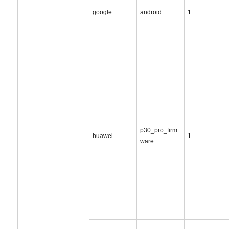
google
android
1
p30_pro_firm
huawei
1
ware