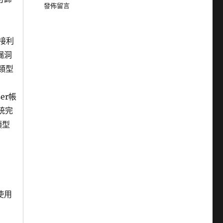
發佈留言
直接利
漏洞
n類型
er帳
統完
類型
使用