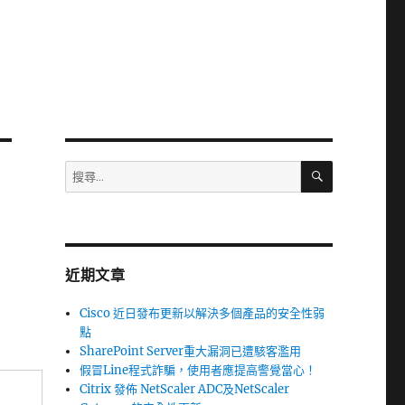
搜
搜
尋
尋
關
鍵
字:
近期文章
Cisco 近日發布更新以解決多個產品的安全性弱
點
SharePoint Server重大漏洞已遭駭客濫用
假冒Line程式詐騙，使用者應提高警覺當心！
Citrix 發佈 NetScaler ADC及NetScaler