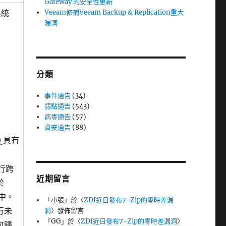
Gateway 的安全性更新
系統
Veeam修補Veeam Backup & Replication重大
漏洞
分類
事件通告
(34)
弱點通告
(543)
病毒通告
(57)
資安通告
(88)
 具有
行跨
近期留言
於
型中。
「
小張
」於〈
ZDI近日發布7-Zip的零時差漏
行未
洞
〉發佈留言
「
GG
」於〈
ZDI近日發布7-Zip的零時差漏洞
〉
可歸