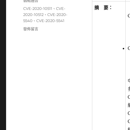
分
弱點通告
日
類
摘 要：
標
CVE-2020-10511
、
CVE-
期:
籤
2020-10512
、
CVE-2020-
5540
、
CVE-2020-5541
在
發佈留言
〈中
華
資
安
國
際
發
現
CVE
弱
點，
C&Cmail
電
子
郵
件