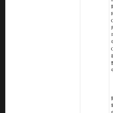
系
統
CCMAILQ
具
有
多
項
漏
洞〉