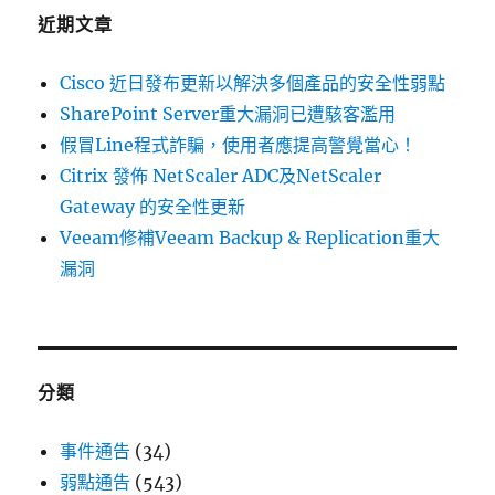
字:
多
近期文章
個
產
Cisco 近日發布更新以解決多個產品的安全性弱點
品
存
SharePoint Server重大漏洞已遭駭客濫用
在
假冒Line程式詐騙，使用者應提高警覺當心！
的
Citrix 發佈 NetScaler ADC及NetScaler
遠
端
Gateway 的安全性更新
程
Veeam修補Veeam Backup & Replication重大
式
漏洞
碼
執
行
弱
點〉
分類
事件通告
(34)
弱點通告
(543)