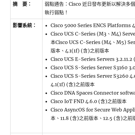
摘 要：
弱點通告：Cisco 近日發布更新以解決
執行弱點！
影響系統：
Cisco 5000 Series ENCS Platform
Cisco UCS C-Series (M3、M4) Serv
本Cisco UCS C-Series (M4、M5) Ser
版本、4.1(1f) (含)之前版本
Cisco UCS E-Series Servers 3.2.1
Cisco UCS S-Series Server S3160
Cisco UCS S-Series Server S3260
4.1(1f) (含)之前版本
Cisco DNA Spaces Connector sof
Cisco IoT FND 4.6.0 (含)之前版本
Cisco AsyncOS for Secure Web App
本、11.8 (含)之前版本、12.5 (含)之