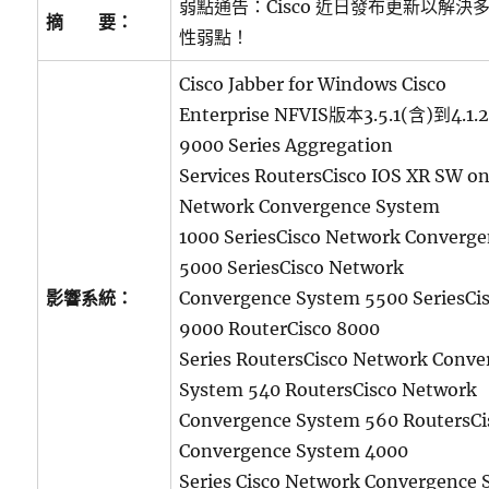
弱點通告：Cisco 近日發布更新以解決
摘 要：
性弱點！
Cisco Jabber for Windows Cisco
Enterprise NFVIS版本3.5.1(含)到4.1.2
9000 Series Aggregation
Services RoutersCisco IOS XR SW on
Network Convergence System
1000 SeriesCisco Network Converg
5000 SeriesCisco Network
影響系統：
Convergence System 5500 SeriesCi
9000 RouterCisco 8000
Series RoutersCisco Network Conve
System 540 RoutersCisco Network
Convergence System 560 RoutersCi
Convergence System 4000
Series Cisco Network Convergence