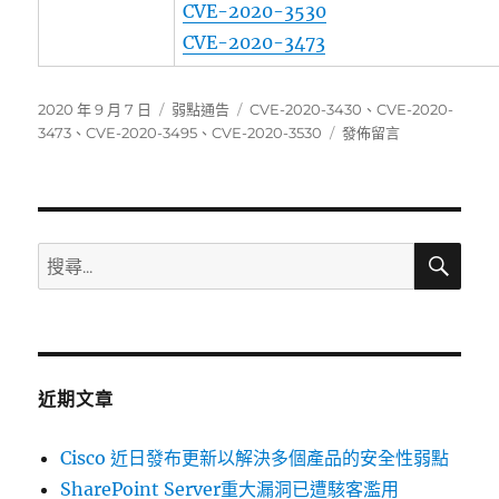
CVE-2020-3530
CVE-2020-3473
發
分
標
2020 年 9 月 7 日
弱點通告
CVE-2020-3430
、
CVE-2020-
佈
類
籤
在
3473
、
CVE-2020-3495
、
CVE-2020-3530
發佈留言
日
〈Cisco
期:
近
日
發
布
搜
搜
尋
更
尋
新
關
以
解
鍵
決
字:
多
近期文章
個
產
Cisco 近日發布更新以解決多個產品的安全性弱點
品
的
SharePoint Server重大漏洞已遭駭客濫用