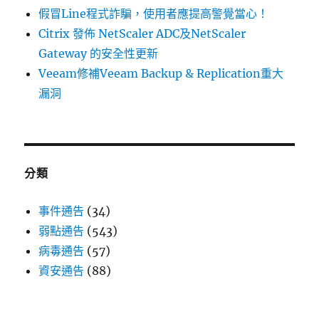
安
假冒Line程式詐騙，使用者應提高警覺當心！
全
Citrix 發佈 NetScaler ADC及NetScaler
性
弱
Gateway 的安全性更新
點〉
Veeam修補Veeam Backup & Replication重大
漏洞
分類
事件通告
(34)
弱點通告
(543)
病毒通告
(57)
資安通告
(88)