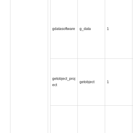
gdatasoftware
g_data
1
getobject_proj
getobject
1
ect