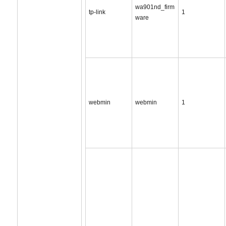
wa901nd_firm
tp-link
1
ware
webmin
webmin
1