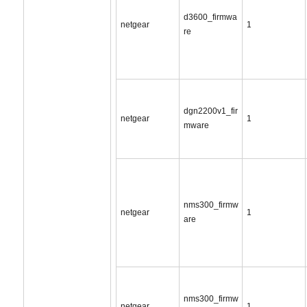
d3600_firmwa
netgear
1
re
dgn2200v1_fir
netgear
1
mware
nms300_firmw
netgear
1
are
nms300_firmw
netgear
1