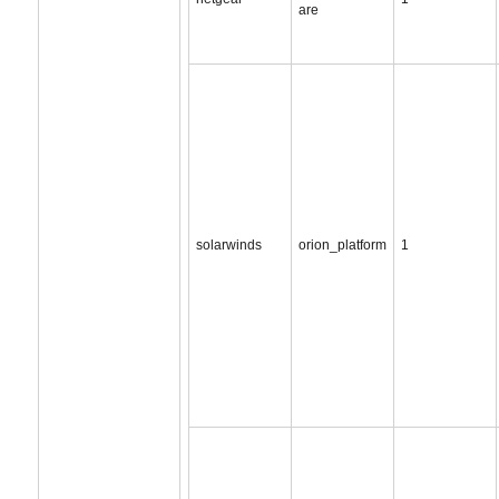
are
solarwinds
orion_platform
1