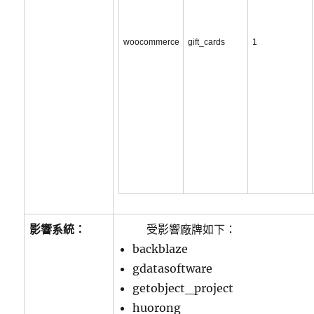
woocommerce
gift_cards
1
影響系統：
受影響廠牌如下：
backblaze
gdatasoftware
getobject_project
huorong