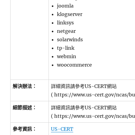
joomla
klogserver
linksys
netgear
solarwinds
tp-link
webmin
woocommerce
解決辦法：
詳細資訊請參考US-CERT網站
( https://www.us-cert.gov/ncas/bu
細節描述：
詳細資訊請參考US-CERT網站
( https://www.us-cert.gov/ncas/bu
參考資訊：
US-CERT