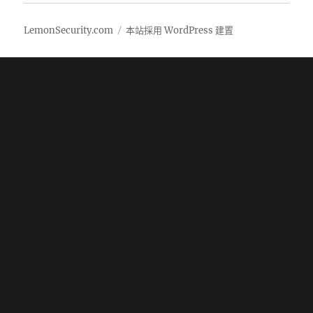
LemonSecurity.com
本站採用 WordPress 建置