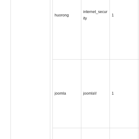
internet_secur
huorong
1
ity
joomla
joomla\!
1