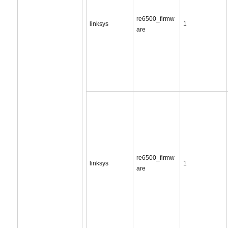
re6500_firmw
linksys
1
are
re6500_firmw
linksys
1
are