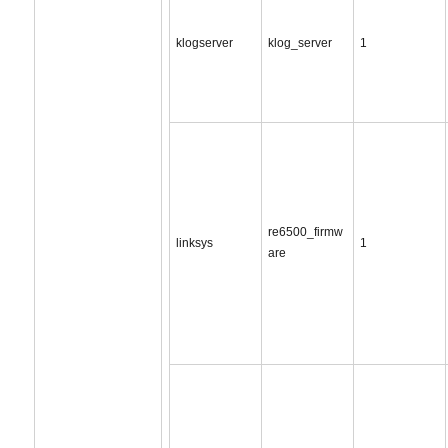
klogserver
klog_server
1
re6500_firmw
linksys
1
are