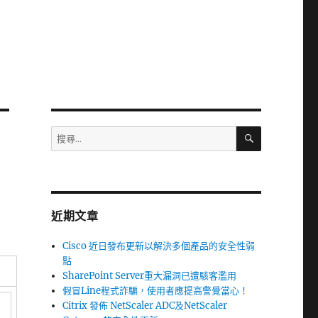
搜
搜
尋
尋
關
鍵
字:
近期文章
Cisco 近日發布更新以解決多個產品的安全性弱
點
SharePoint Server重大漏洞已遭駭客濫用
假冒Line程式詐騙，使用者應提高警覺當心！
Citrix 發佈 NetScaler ADC及NetScaler