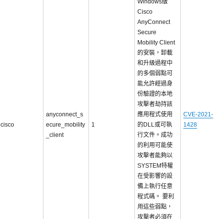
Windows版
Cisco
AnyConnect
Secure
Mobility Client
的安裝，卸載
和升級過程中
的多個弱點可
能允許經過身
份驗證的本地
攻擊者劫持該
anyconnect_s
應用程式使用
CVE-2021-
cisco
ecure_mobility
1
的DLL或可執
1428
_client
行文件。成功
的利用可能使
攻擊者能夠以
SYSTEM特權
在受影響的設
備上執行任意
程式碼。 要利
用這些弱點，
攻擊者必須在