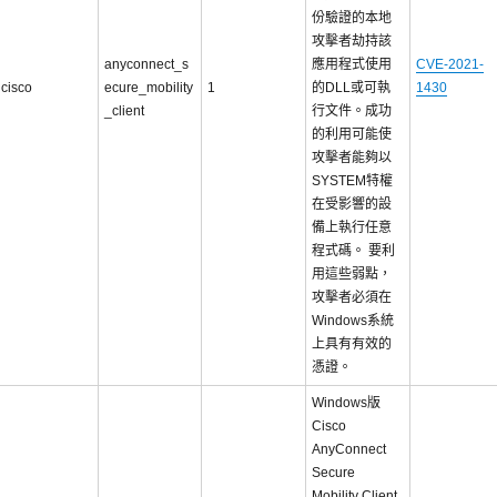
份驗證的本地
攻擊者劫持該
anyconnect_s
應用程式使用
CVE-2021-
cisco
ecure_mobility
1
的DLL或可執
1430
_client
行文件。成功
的利用可能使
攻擊者能夠以
SYSTEM特權
在受影響的設
備上執行任意
程式碼。 要利
用這些弱點，
攻擊者必須在
Windows系統
上具有有效的
憑證。
Windows版
Cisco
AnyConnect
Secure
Mobility Client