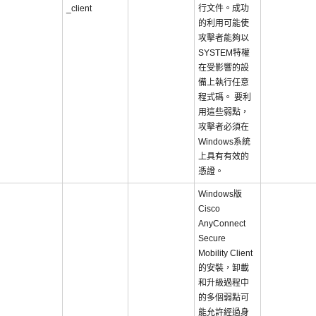
_client
行文件。成功
的利用可能使
攻擊者能夠以
SYSTEM特權
在受影響的設
備上執行任意
程式碼。 要利
用這些弱點，
攻擊者必須在
Windows系統
上具有有效的
憑證。
Windows版
Cisco
AnyConnect
Secure
Mobility Client
的安裝，卸載
和升級過程中
的多個弱點可
能允許經過身