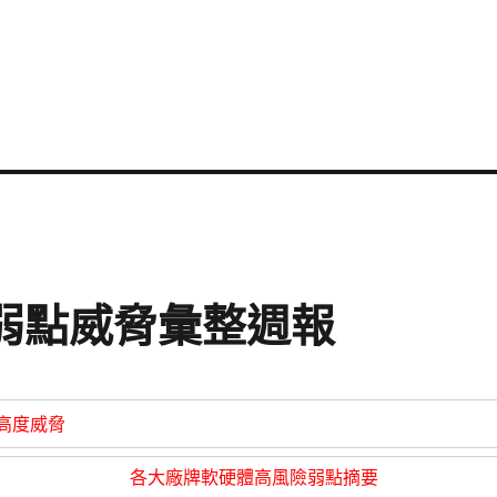
資安弱點威脅彙整週報
高度威脅
各大廠牌軟硬體高風險弱點摘要