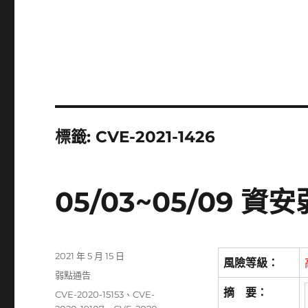
標籤:
CVE-2021-1426
05/03~05/09 
發
2021 年 5 月 15 日
風險等級：
佈
分
弱點通告
日
類
摘 要：
標
CVE-2020-15153
、
CVE-
期: