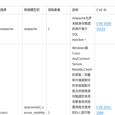
廠牌
軟硬體型號
弱點數量
說明
CVE ID
Ampache允許
未經身份驗證
CVE-2020-
ampache
ampache
1
的用戶執行
15153
SQL
injection。
Windows版
Cisco
AnyConnect
Secure
Mobility Client
的安裝，卸載
和升級過程中
的多個弱點可
能允許經過身
份驗證的本地
攻擊者劫持該
anyconnect_s
應用程式使用
CVE-2021-
cisco
ecure_mobility
1
的DLL或可執
1496