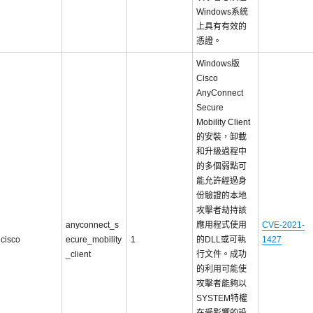
Windows系統
上具有有效的
憑證。
Windows版
Cisco
AnyConnect
Secure
Mobility Client
的安裝，卸載
和升級過程中
的多個弱點可
能允許經過身
份驗證的本地
攻擊者劫持該
anyconnect_s
應用程式使用
CVE-2021-
cisco
ecure_mobility
1
的DLL或可執
1427
_client
行文件。成功
的利用可能使
攻擊者能夠以
SYSTEM特權