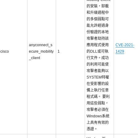
的安裝，卸載
和升級過程中
的多個弱點可
能允許經過身
份驗證的本地
攻擊者劫持該
anyconnect_s
應用程式使用
CVE-2021-
cisco
ecure_mobility
1
的DLL或可執
1429
_client
行文件。成功
的利用可能使
攻擊者能夠以
SYSTEM特權
在受影響的設
備上執行任意
程式碼。 要利
用這些弱點，
攻擊者必須在
Windows系統
上具有有效的
憑證。