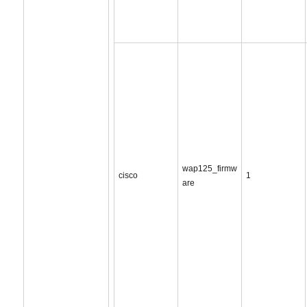
wap125_firmw
cisco
1
are