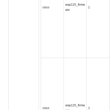
wap125_firmw
cisco
1
are
wap125_firmw
cisco
1