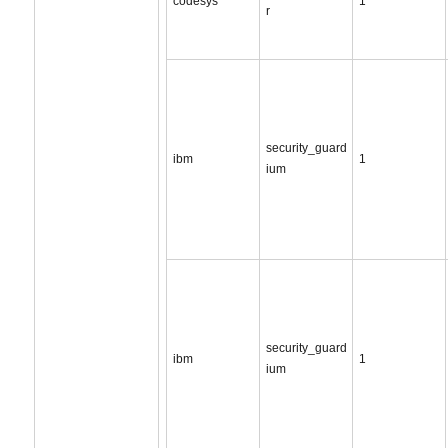
codesys
1
r
security_guard
ibm
1
ium
security_guard
ibm
1
ium