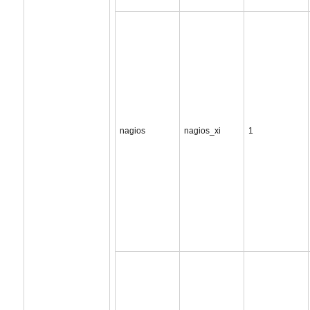
nagios
nagios_xi
1