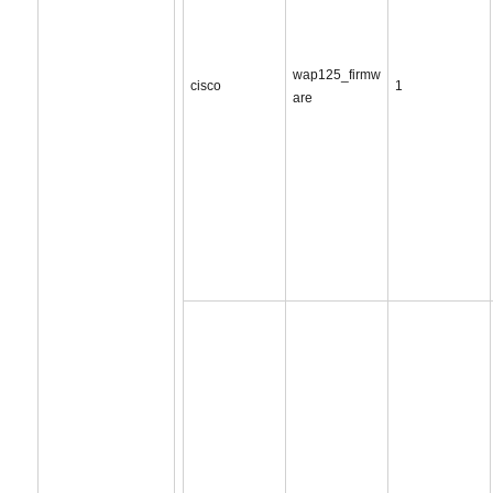
wap125_firmw
cisco
1
are