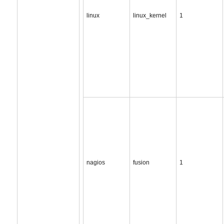
linux
linux_kernel
1
nagios
fusion
1