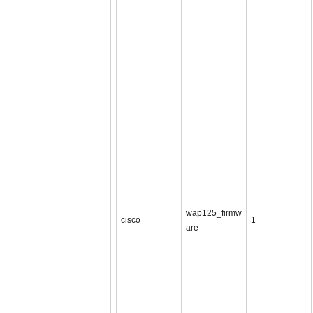
wap125_firmw
cisco
1
are