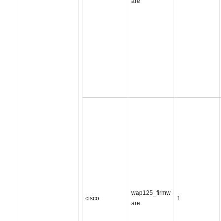
are
wap125_firmw
cisco
1
are