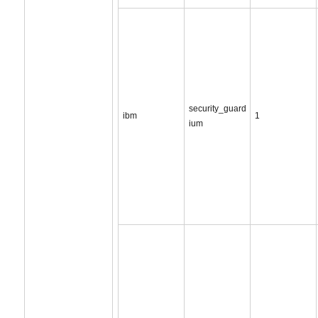
security_guard
ibm
1
ium