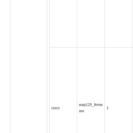
wap125_firmw
cisco
1
are