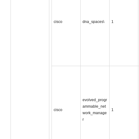
cisco
dna_spaces\
1
evolved_progr
ammable_net
cisco
1
work_manage
r