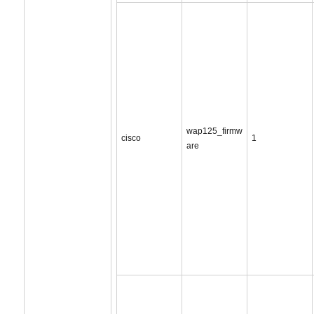
wap125_firmw
cisco
1
are