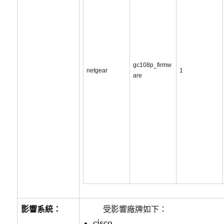
gc108p_firmw
netgear
1
are
影響系統：
受影響廠牌如下：
cisco