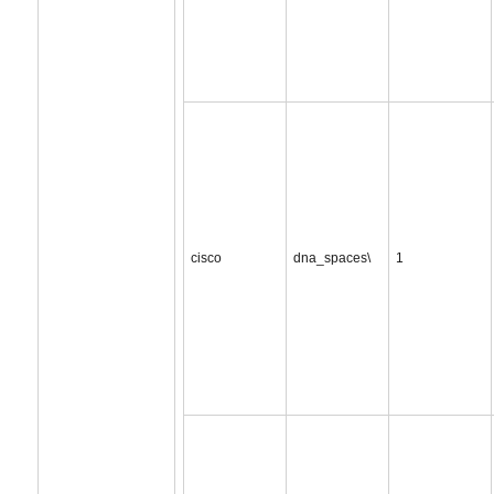
cisco
dna_spaces\
1