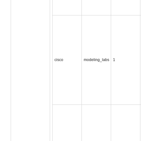
cisco
modeling_labs
1