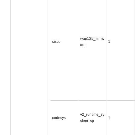
wap125_firmw
cisco
1
are
v2_runtime_sy
codesys
1
stem_sp