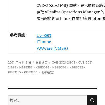
CVE-2021-21983 弱點，是已通過
存取 vRealize Operations Manag
層搭配的輕量 Linux 作業系統 Phot
參考資訊：
US-cert
iThome
VMWare (VMSA)
發
分
標
2021 年 4 月 6 日
弱點通告
CVE-2021-21975
、
CVE-2021-
佈
類
籤
21983
、
KB82367
、
KB83093
、
KB83094
、
KB83095
、
日
在
KB83210
、
KB83260
發佈留言
期:
〈VMware
發
布
多
種
搜
搜
尋
產