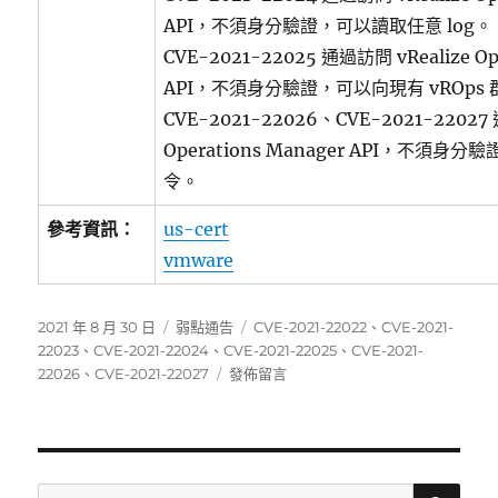
API，不須身分驗證，可以讀取任意 log。
CVE-2021-22025 通過訪問 vRealize Op
API，不須身分驗證，可以向現有 vROps
CVE-2021-22026、CVE-2021-22027 
Operations Manager API，不
令。
參考資訊：
us-cert
vmware
發
分
標
2021 年 8 月 30 日
弱點通告
CVE-2021-22022
、
CVE-2021-
佈
類
籤
22023
、
CVE-2021-22024
、
CVE-2021-22025
、
CVE-2021-
日
在
22026
、
CVE-2021-22027
發佈留言
期:
〈VMware
發
布
多
個
搜