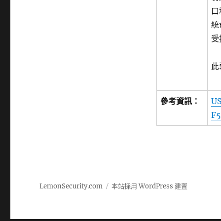
口
統
受
此
參考資訊：
U
F5
LemonSecurity.com
本站採用 WordPress 建置