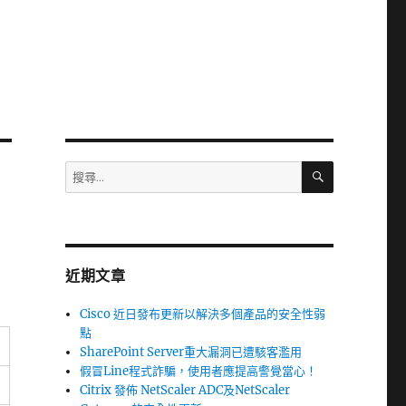
搜
搜
尋
尋
關
鍵
字:
近期文章
Cisco 近日發布更新以解決多個產品的安全性弱
點
SharePoint Server重大漏洞已遭駭客濫用
假冒Line程式詐騙，使用者應提高警覺當心！
Citrix 發佈 NetScaler ADC及NetScaler