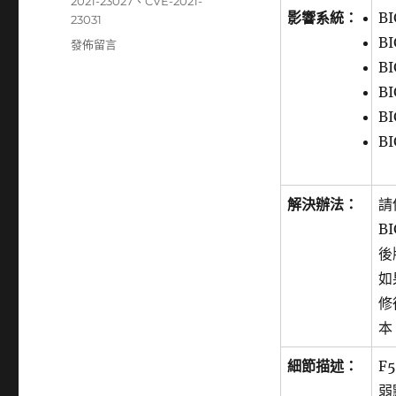
籤
2021-23027
、
CVE-2021-
影響系統：
BI
23031
BI
在
發佈留言
〈F5
BI
發
BI
佈
BI
08
月
BI
份
安
全
解決辦法：
請
性
BI
公
告〉
後
如
修
本
細節描述：
F
弱