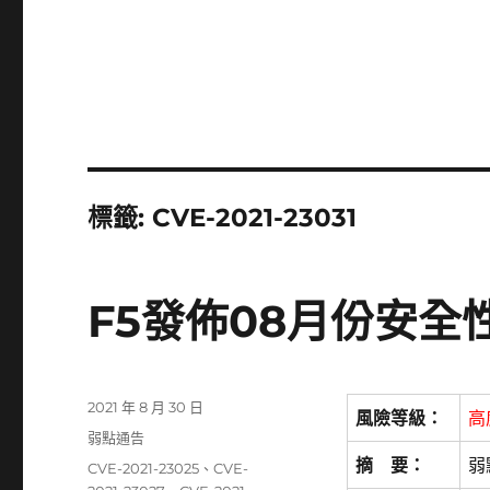
標籤:
CVE-2021-23031
F5發佈08月份安全
發
2021 年 8 月 30 日
風險等級：
高
佈
分
弱點通告
日
類
摘 要：
弱
標
CVE-2021-23025
、
CVE-
期: