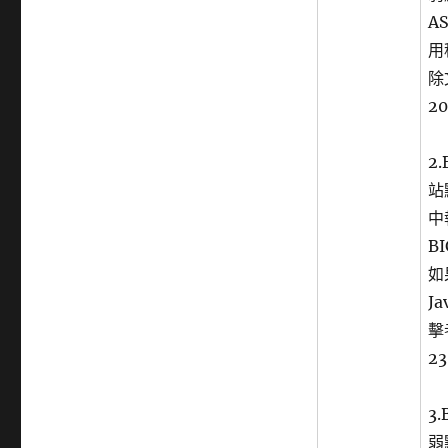
A
用
除
20
2
站
中
B
如
J
擊
23
3
弱