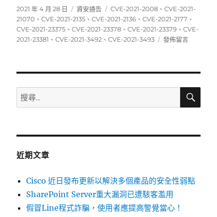
發
分
標
2021 年 4 月 28 日
資安通告
CVE-2021-2008
、
CVE-2021-
佈
類
籤
21070
、
CVE-2021-2135
、
CVE-2021-2136
、
CVE-2021-2177
、
日
CVE-2021-23375
、
CVE-2021-23378
、
CVE-2021-23379
、
CVE-
期:
在
2021-23381
、
CVE-2021-3492
、
CVE-2021-3493
發佈留言
〈04/19~04/25
資
安
弱
點
搜
搜
尋
威
尋
脅
關
彙
整
鍵
週
字:
報〉
近期文章
Cisco 近日發布更新以解決多個產品的安全性弱點
SharePoint Server重大漏洞已遭駭客濫用
假冒Line程式詐騙，使用者應提高警覺當心！