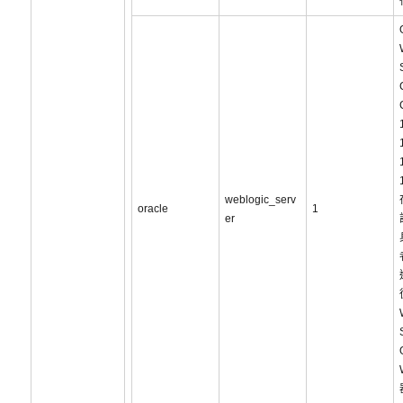
weblogic_serv
oracle
1
er