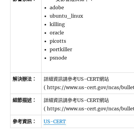
adobe
ubuntu_linux
killing
oracle
picotts
portkiller
psnode
解決辦法：
詳細資訊請參考US-CERT網站
( https://www.us-cert.gov/ncas/bulle
細節描述：
詳細資訊請參考US-CERT網站
( https://www.us-cert.gov/ncas/bulle
參考資訊：
US-CERT