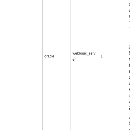
weblogic_serv
oracle
1
er