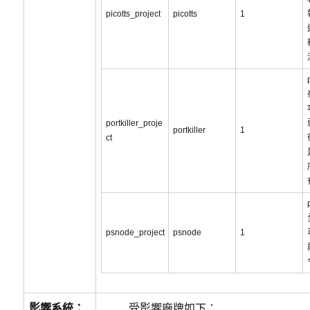
picotts_project
picotts
1
portkiller_proje
portkiller
1
ct
psnode_project
psnode
1
影響系統：
受影響廠牌如下：