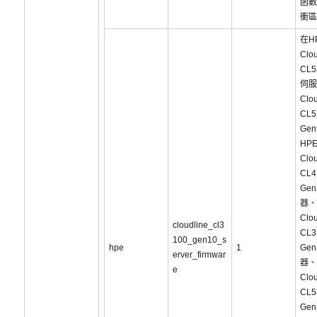
函數
衝區
在H
Clou
CL5
伺服
Clou
CL5
Ge
HP
Clou
CL4
Ge
器、
Clou
cloudline_cl3
CL3
100_gen10_s
hpe
1
Ge
erver_firmwar
器、
e
Clou
CL5
Ge