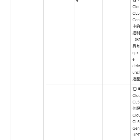
e
器、
Clou
CL5
Ge
中的
控制
（B
具有
spx_
e
dele
un
遍歷
在H
Clou
CL5
伺服
Clou
CL5
Ge
HP