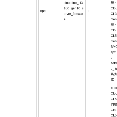
cloudline_cl3
器、
100_gen10_s
Clou
hpe
1
erver_firmwar
CL3
e
Ge
器、
Clou
CL5
Ge
BM
spx_
e
setr
g_
具有
位。
在H
Clou
CL5
伺服
Clou
CL5