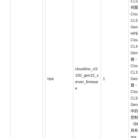
CL5
伺服
Clou
CL5
Ge
HP
Clou
CL4
Ge
器、
Clou
cloudline_cl3
CL3
100_gen10_s
hpe
1
Ge
erver_firmwar
器、
e
Clou
CL5
Ge
中的
控制
（B
具有
spx_