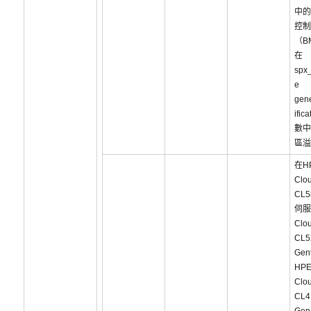
中的
控制
（B
在
spx_
e
gene
ific
數中
區溢
在H
Clou
CL5
伺服
Clou
CL5
Ge
HP
Clou
CL4