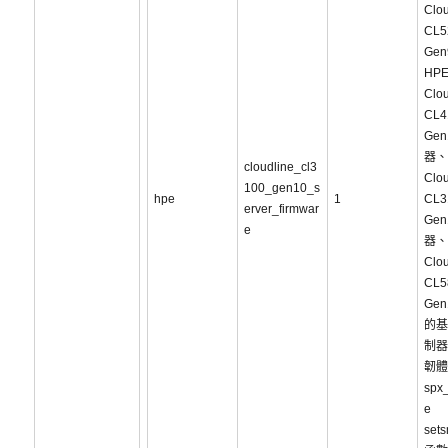
Clou
CL5
Ge
HP
Clou
CL4
Ge
器、
cloudline_cl3
Clou
100_gen10_s
hpe
1
CL3
erver_firmwar
Ge
e
器、
Clou
CL5
Ge
的基
制器
韌體
spx_
e
sets