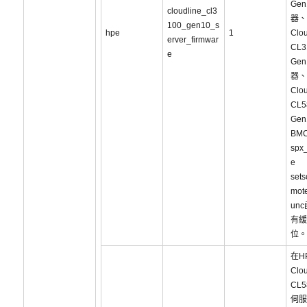
Ge
cloudline_cl3
器、
100_gen10_s
hpe
1
Clou
erver_firmwar
CL3
e
Ge
器、
Clou
CL5
Ge
BM
spx_
e
sets
mote
un
有緩
位。
在H
Clou
CL5
伺服