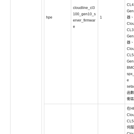
CL4
cloudline_cl3
Ge
100_gen10_s
hpe
1
器、
erver_firmwar
Clou
e
CL3
Ge
器、
Clou
CL5
Ge
BM
spx_
e
seta
函數
衝區
在H
Clou
CL5
伺服
Clou