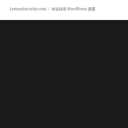
LemonSecurity.com
本站採用 WordPress 建置