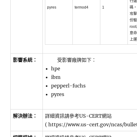
行遠
pyres
termod4
1
碼，
攻擊
份驗
ro
意命
上運
影響系統：
受影響廠牌如下：
hpe
ibm
pepperl-fuchs
pyres
解決辦法：
詳細資訊請參考US-CERT網站
( https://www.us-cert.gov/ncas/bulle