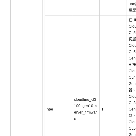
un
遍歷
在H
Clou
CL5
伺服
Clou
CL5
Ge
HP
Clou
CL4
Ge
器、
Clou
cloudline_cl3
CL3
100_gen10_s
hpe
1
Ge
erver_firmwar
器、
e
Clou
CL5
Ge