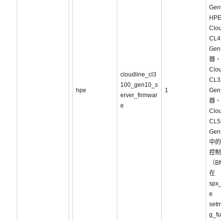
Ge
HP
Clou
CL4
Ge
器、
Clou
cloudline_cl3
CL3
100_gen10_s
hpe
1
Ge
erver_firmwar
器、
e
Clou
CL5
Ge
中的
控制
（B
在
spx_
e
setm
g_