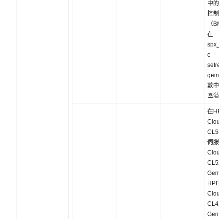
中的
控制
（B
在
spx_
e
set
gei
數中
區溢
在H
Clou
CL5
伺服
Clou
CL5
Ge
HP
Clou
CL4
Ge