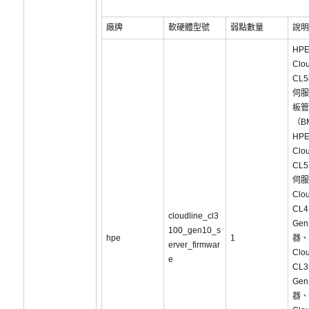
廠牌
軟硬體型號
弱點數量
說明
HP
Clou
CL5
伺服
板管
（B
HP
Clou
CL5
伺服
Clou
CL4
cloudline_cl3
Ge
100_gen10_s
hpe
1
器、
erver_firmwar
Clou
e
CL3
Ge
器、