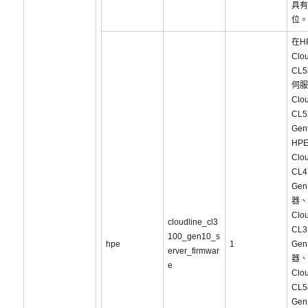
具有
位。
在H
Clou
CL5
伺服
Clou
CL5
Ge
HP
Clou
CL4
Ge
器、
Clou
cloudline_cl3
CL3
100_gen10_s
hpe
1
Ge
erver_firmwar
器、
e
Clou
CL5
Ge