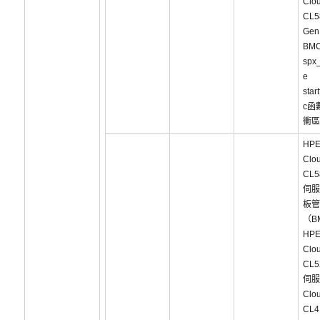
Clou
CL5
Ge
BM
spx_
e
star
c函
衝區
HP
Clou
CL5
伺服
板管
（B
HP
Clou
CL5
伺服
Clou
CL4