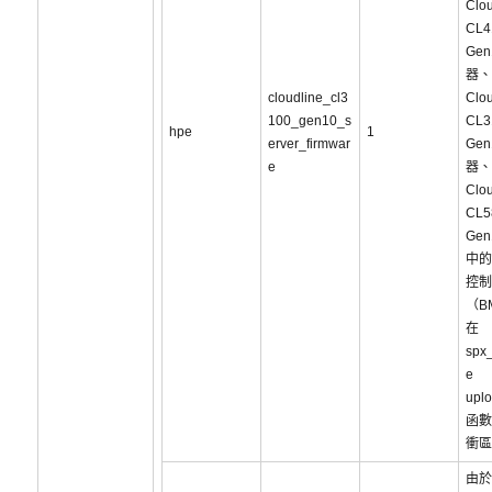
Clou
CL4
Ge
器、
cloudline_cl3
Clou
100_gen10_s
CL3
hpe
1
erver_firmwar
Ge
e
器、
Clou
CL5
Ge
中的
控制
（B
在
spx_
e
upl
函數
衝區
由於