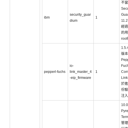
不當
Secu
security_guar
Gua
ibm
1
dium
11
經過
的用
ro
1.5
版本
Pepp
io-
Fuc
pepperl-fuchs
link_master_4
1
Comt
-eip_firmware
Lin
於進
份驗
注入
10
Pyr
Ter
管理