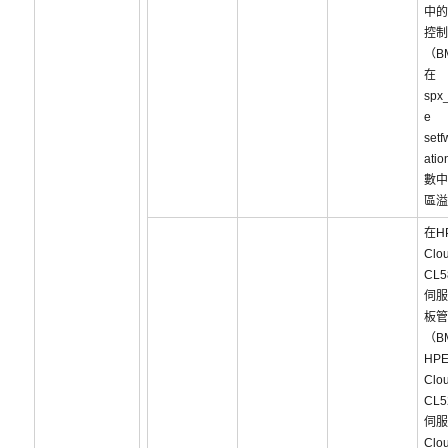
中的
控制
（B
在
spx_
e
setf
ati
數中
區溢
在H
Clou
CL5
伺服
板管
（B
HP
Clou
CL5
伺服
Clou