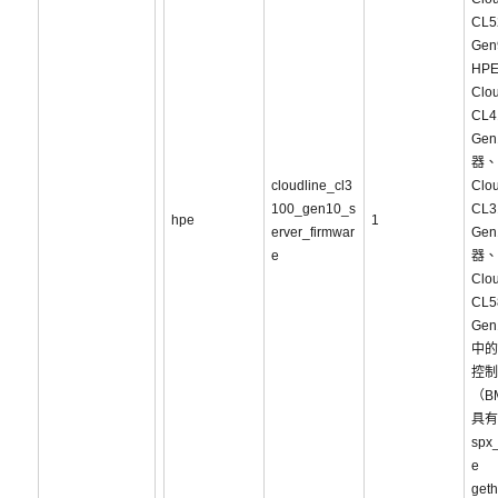
CL5
Ge
HP
Clou
CL4
Ge
器、
cloudline_cl3
Clou
100_gen10_s
CL3
hpe
1
erver_firmwar
Ge
e
器、
Clou
CL5
Ge
中的
控制
（B
具有
spx_
e
geth