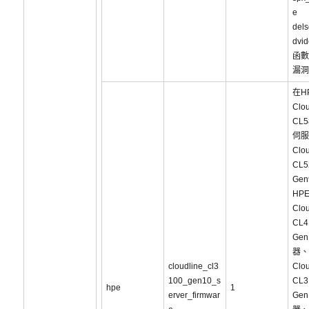
e
dels
dvi
函數
漏洞
在H
Clou
CL5
伺服
Clou
CL5
Ge
HP
Clou
CL4
Ge
器、
cloudline_cl3
Clou
100_gen10_s
CL3
hpe
1
erver_firmwar
Ge