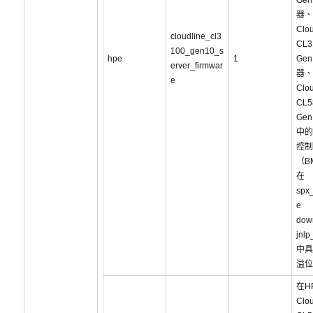
Ge
器、
Clou
cloudline_cl3
CL3
100_gen10_s
hpe
1
Ge
erver_firmwar
器、
e
Clou
CL5
Ge
中的
控制
（B
在
spx_
e
dow
jnl
中具
溢位
在H
Clou