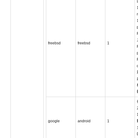
freebsd
freebsd
1
google
android
1