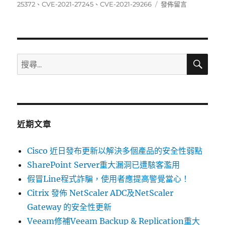
在
25372
、
CVE-2021-27245
、
CVE-2021-29266
發佈留言
〈03/29~04/04
資
安
弱
點
搜
搜
尋
威
尋
脅
關
彙
整
鍵
週
字:
報〉
近期文章
Cisco 近日發布更新以解決多個產品的安全性弱點
SharePoint Server重大漏洞已遭駭客濫用
假冒Line程式詐騙，使用者應提高警覺當心！
Citrix 發佈 NetScaler ADC及NetScaler
Gateway 的安全性更新
Veeam修補Veeam Backup & Replication重大