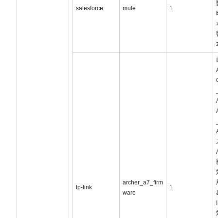
salesforce
mule
1
archer_a7_firm
tp-link
1
ware