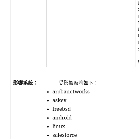
影響系統：
受影響廠牌如下：
arubanetworks
askey
freebsd
android
linux
salesforce