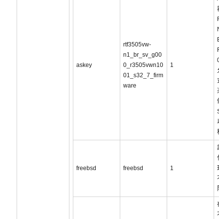
rtf3505vw-
n1_br_sv_g00
askey
0_r3505vwn10
1
01_s32_7_firm
ware
freebsd
freebsd
1