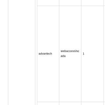
webaccess\/sc
advantech
1
ada