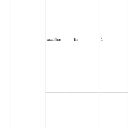
accellion
fta
1