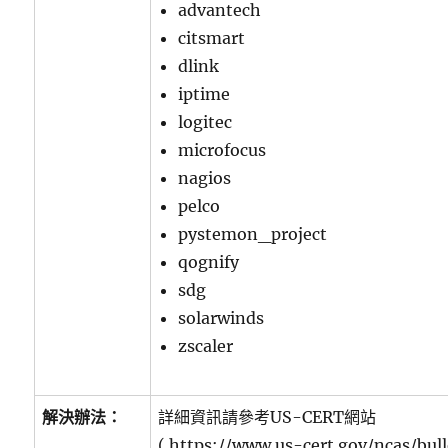
advantech
citsmart
dlink
iptime
logitec
microfocus
nagios
pelco
pystemon_project
qognify
sdg
solarwinds
zscaler
解決辦法：
詳細資訊請參考US-CERT網站
( https://www.us-cert.gov/ncas/bull