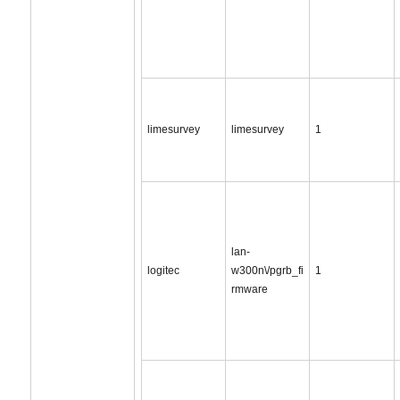
limesurvey
limesurvey
1
lan-
logitec
w300n\/pgrb_fi
1
rmware