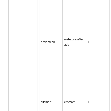
webaccess\/sc
advantech
1
ada
citsmart
citsmart
1