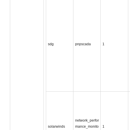
sdg
pnpscada
1
network_perfor
solarwinds
mance_monito
1