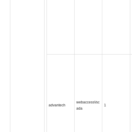
webaccess\/sc
advantech
1
ada