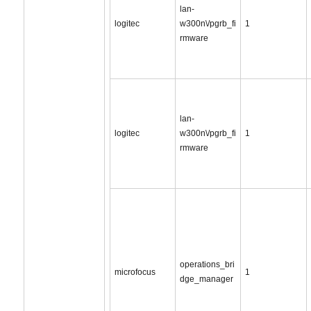
lan-
logitec
w300n\/pgrb_fi
1
rmware
lan-
logitec
w300n\/pgrb_fi
1
rmware
operations_bri
microfocus
1
dge_manager