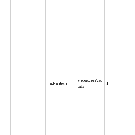
webaccess\/sc
advantech
1
ada