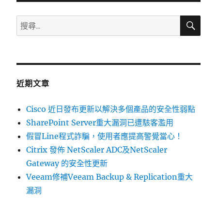
弱
點
搜
搜
尋
威
尋
脅
關
彙
整
鍵
週
字:
報〉
近期文章
Cisco 近日發布更新以解決多個產品的安全性弱點
SharePoint Server重大漏洞已遭駭客濫用
假冒Line程式詐騙，使用者應提高警覺當心！
Citrix 發佈 NetScaler ADC及NetScaler
Gateway 的安全性更新
Veeam修補Veeam Backup & Replication重大
漏洞