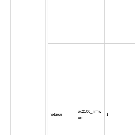
ac2100_firmw
netgear
1
are