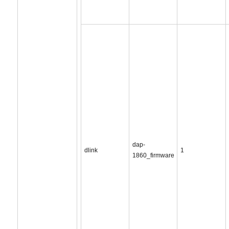
dap-
dlink
1
1860_firmware