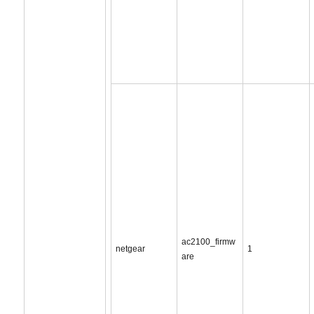
ac2100_firmw
netgear
1
are