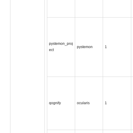
pystemon_proj
pystemon
1
ect
qognify
ocularis
1