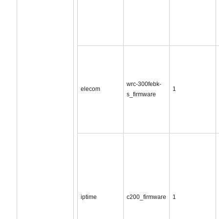
wrc-300febk-
elecom
1
s_firmware
iptime
c200_firmware
1