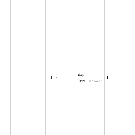
dap-
dlink
1
1860_firmware