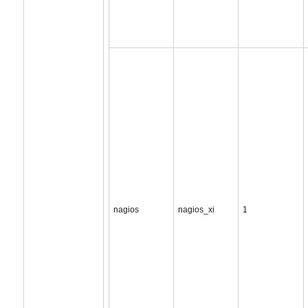
nagios
nagios_xi
1