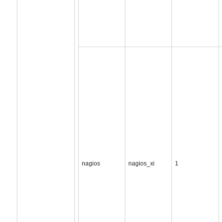
nagios
nagios_xi
1