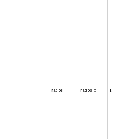
nagios
nagios_xi
1