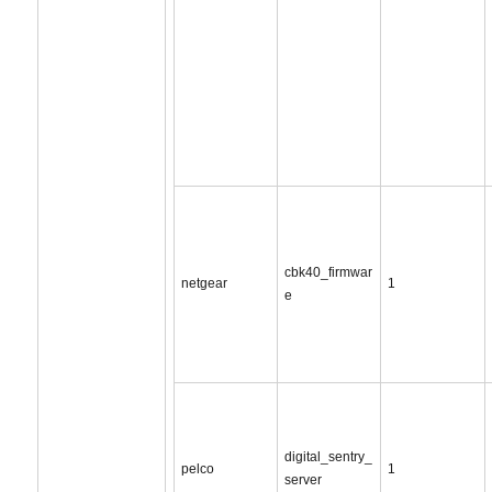
cbk40_firmwar
netgear
1
e
digital_sentry_
pelco
1
server