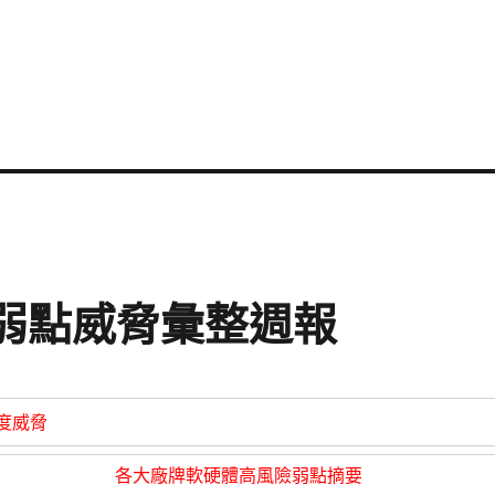
資安弱點威脅彙整週報
度威脅
各大廠牌軟硬體高風險弱點摘要