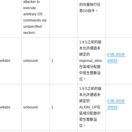
attacker to
的向量執行任
execute
意OS指令。
arbitrary OS
commands via
unspecified
vectors.
1.9.5之前的版
本允許通過未
綁定的
CVE-2019-
netlabs
unbound
1
regional_alloc
25032
在區域分配器
中發生整數溢
位。
1.9.5之前的版
本允許通過未
綁定的
CVE-2019-
netlabs
unbound
1
ALIGN_UP在
25033
區域分配器中
發生整數溢
位。