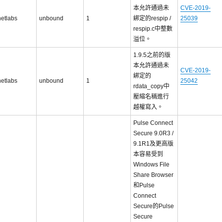
本允許通過未
CVE-2019-
netlabs
unbound
1
綁定的respip /
25039
respip.c中整數
溢位。
1.9.5之前的版
本允許通過未
CVE-2019-
綁定的
netlabs
unbound
1
25042
rdata_copy中
壓縮名稱進行
越權寫入。
Pulse Connect
Secure 9.0R3 /
9.1R1及更高版
本容易受到
Windows File
Share Browser
和Pulse
Connect
Secure的Pulse
Secure