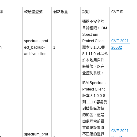
牌
軟硬體型號
弱點數量
說明
CVE ID
通過不安全的
目錄權限，IBM
Spectrum
spectrum_prot
Protect Client
CVE-2021-
m
ect_backup-
1
版本 8.1.0.0到
20532
archive_client
8.1.11.0 可以允
許本地用戶升
級權限，以完
全控制系統。
IBM Spectrum
Protect Client
版本 8.1.0.0-8
到1.11.0容易受
到緩衝區溢位
的影響，這是
由處理當前語
言環境設置時
CVE-2021-
spectrum_prot
不正確的邊界