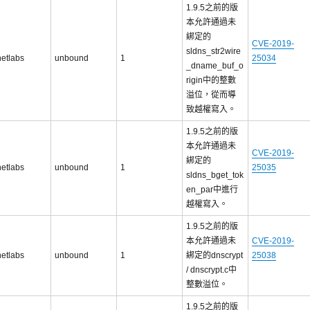
1.9.5之前的版
本允許通過未
綁定的
CVE-2019-
sldns_str2wire
netlabs
unbound
1
25034
_dname_buf_o
rigin中的整數
溢位，從而導
致越權寫入。
1.9.5之前的版
本允許通過未
CVE-2019-
綁定的
netlabs
unbound
1
25035
sldns_bget_tok
en_par中進行
越權寫入。
1.9.5之前的版
本允許通過未
CVE-2019-
netlabs
unbound
1
綁定的dnscrypt
25038
/ dnscrypt.c中
整數溢位。
1.9.5之前的版