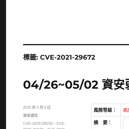
標籤:
CVE-2021-29672
04/26~05/02 
發
2021 年 5 月 5 日
風險等級：
高
佈
分
資安通告
日
類
摘 要：
標
CVE-2019-25032
、
CVE-
期: