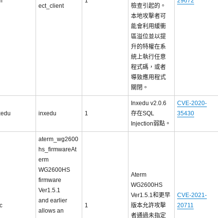
m
1
29672
ect_client
檢查引起的。
本地攻擊者可
能會利用緩衝
區溢位並以提
升的特權在系
統上執行任意
程式碼，或者
導致應用程式
關閉。
Inxedu v2.0.6
CVE-2020-
xedu
inxedu
1
存在SQL
35430
Injection弱點。
aterm_wg2600
hs_firmwareAt
erm
WG2600HS
Aterm
firmware
WG2600HS
Ver1.5.1
Ver1.5.1和更早
CVE-2021-
and earlier
c
1
版本允許攻擊
20711
allows an
者通過未指定