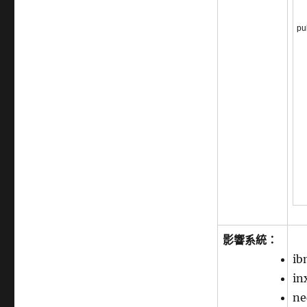
pu
影響系統：
ib
in
ne