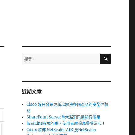
搜
搜
尋
尋
關
鍵
字:
近期文章
Cisco 近日發布更新以解決多個產品的安全性弱
點
SharePoint Server重大漏洞已遭駭客濫用
假冒Line程式詐騙，使用者應提高警覺當心！
Citrix 發佈 NetScaler ADC及NetScaler