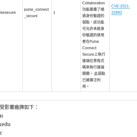
Collaboration
CVE-2021-
pulse_connect
功能暴露了繞
lsesecure
1
22893
_secure
過身份驗證的
弱點，該功能
可允許未經身
份驗證的使用
者在Pulse
Connect
Secure上執行
遠端任意程式
碼來執行遠端
開關。 此弱點
已被廣泛利
用。
受影響廠牌如下：
m
xedu
c