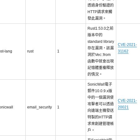
透過身份驗證的
HTTP請求來觸
發此漏洞。
Rust1.53.0之前
版本中的
standard library
CVE-2021-
存在漏洞，該漏
ust-lang
rust
1
31162
洞於Vec::from
函數中就會出現
記憶體重複釋放
的情況。
SonicWall電子
郵件10.0.9.x版
中的一個漏洞使
CVE-2021-
攻擊者可以透過
onicwall
email_security
1
20021
向遠端主機發送
特製的HTTP請
求來創建管理帳
戶。