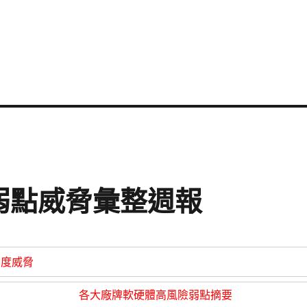
資安弱點威脅彙整週報
高度威脅
各大廠牌軟硬體高風險弱點摘要