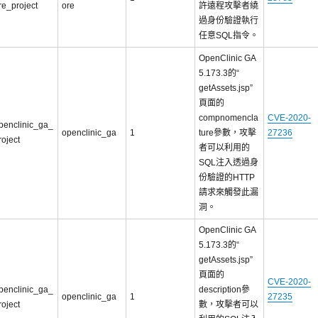
re_project
ore
許遠程攻擊者繞
過身份驗證執行
任意SQL指令。
OpenClinic GA
5.173.3的“
getAssets.jsp”
頁面的
compnomencla
CVE-2020-
penclinic_ga_
openclinic_ga
1
ture參數，攻擊
27236
roject
者可以利用的
SQL注入透過身
份驗證的HTTP
請求來觸發此漏
洞。
OpenClinic GA
5.173.3的“
getAssets.jsp”
頁面的
CVE-2020-
penclinic_ga_
description參
openclinic_ga
1
27235
roject
數，攻擊者可以