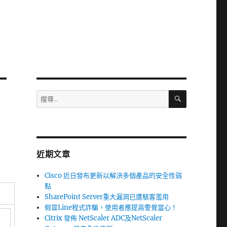
搜
搜
尋
尋
關
鍵
字:
近期文章
Cisco 近日發布更新以解決多個產品的安全性弱
點
SharePoint Server重大漏洞已遭駭客濫用
假冒Line程式詐騙，使用者應提高警覺當心！
Citrix 發佈 NetScaler ADC及NetScaler