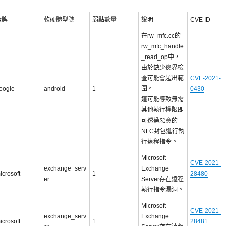
廠牌
軟硬體型號
弱點數量
說明
CVE ID
在rw_mfc.cc的
rw_mfc_handle
_read_op中，
由於缺少邊界檢
查可能會超出範
CVE-2021-
oogle
android
1
圍。
0430
這可能導致無需
其他執行權限即
可透過惡意的
NFC封包進行執
行遠程指令。
Microsoft
CVE-2021-
exchange_serv
Exchange
icrosoft
1
28480
er
Server存在遠程
執行指令漏洞。
Microsoft
CVE-2021-
exchange_serv
Exchange
icrosoft
1
28481