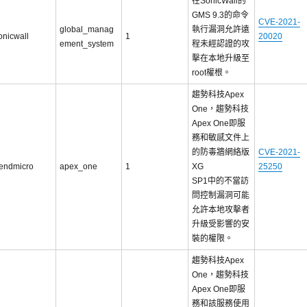
在SonicWall的
GMS 9.3的命令
CVE-2021-
global_manag
執行漏洞允許遠
onicwall
1
20020
ement_system
程未經認證的攻
擊在本地升級至
root權根。
趨勢科技Apex
One，趨勢科技
Apex One即服
務和敏感文件上
的防毒牆網絡版
CVE-2021-
rendmicro
apex_one
1
XG
25250
SP1中的不當訪
問控制漏洞可能
允許本地攻擊者
升級受影響的安
裝的權限。
趨勢科技Apex
One，趨勢科技
Apex One即服
務和該服務使用