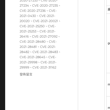
籤
2020-27233
、
CVE-2020-
27234
、
CVE-2020-27235
、
CVE-2020-27236
、
CVE-
2021-0430
、
CVE-2021-
20020
、
CVE-2021-20021
、
CVE-2021-25250
、
CVE-
2021-25253
、
CVE-2021-
26416
、
CVE-2021-27092
、
CVE-2021-28480
、
CVE-
g
2021-28481
、
CVE-2021-
28482
、
CVE-2021-28483
、
CVE-2021-28645
、
CVE-
2021-29998
、
CVE-2021-
29999
、
CVE-2021-31162
在
發佈留言
〈04/12~04/18
資
m
安
弱
點
威
m