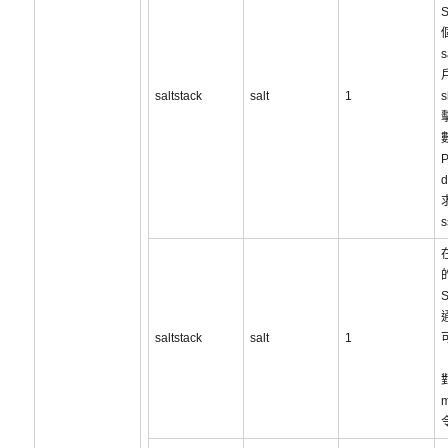
s
saltstack
salt
1
s
的
S
saltstack
salt
1
對