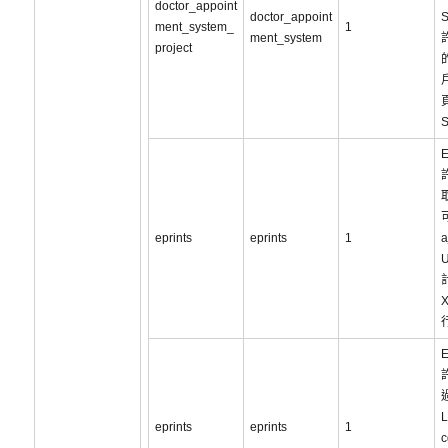
doctor_appoint
doctor_appoint
ment_system_
1
ment_system
project
E
eprints
eprints
1
a
E
eprints
eprints
1
c