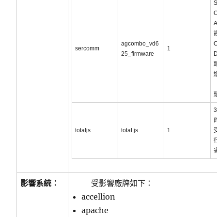
A
agcombo_vd6
C
sercomm
1
25_firmware
D
的
totaljs
total.js
1
影響系統：
受影響廠牌如下：
accellion
apache