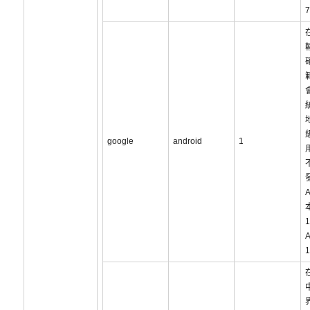
google
android
1
A
本
A
在