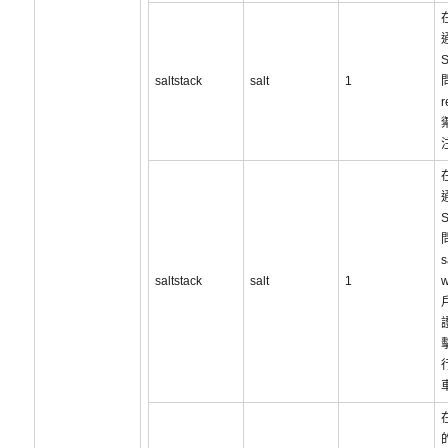
通
saltstack
salt
1
問
通
s
saltstack
salt
1
w
的