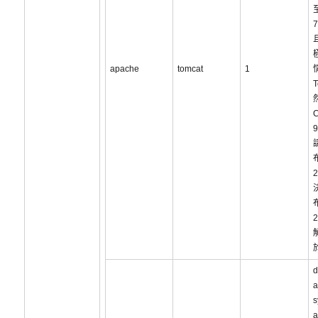
至
7
apache
tomcat
1
C
d
a
s