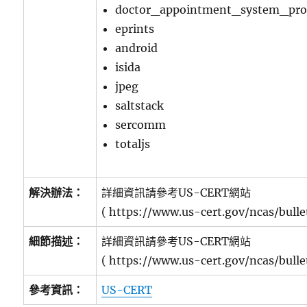
doctor_appointment_system_pro
eprints
android
isida
jpeg
saltstack
sercomm
totaljs
解決辦法：
詳細資訊請參考US-CERT網站
( https://www.us-cert.gov/ncas/bulle
細節描述：
詳細資訊請參考US-CERT網站
( https://www.us-cert.gov/ncas/bulle
參考資訊：
US-CERT