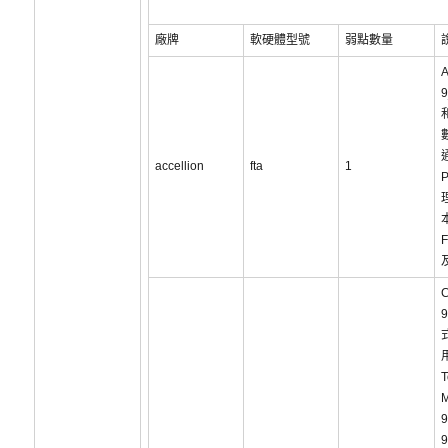
廠牌
軟硬體型號
弱點數量
A
9
accellion
fta
1
F
C
T
9
9