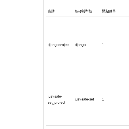
廠牌
軟硬體型號
弱點數量
djangoproject
django
1
just-safe-
just-safe-set
1
set_project