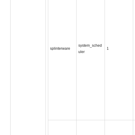
system_sched
splinterware
1
uler