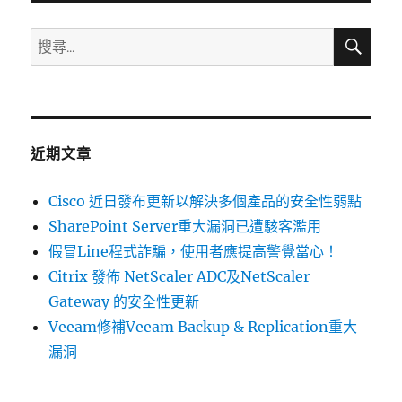
弱
點
搜
搜
尋
威
尋
脅
關
彙
整
鍵
週
字:
報〉
近期文章
Cisco 近日發布更新以解決多個產品的安全性弱點
SharePoint Server重大漏洞已遭駭客濫用
假冒Line程式詐騙，使用者應提高警覺當心！
Citrix 發佈 NetScaler ADC及NetScaler
Gateway 的安全性更新
Veeam修補Veeam Backup & Replication重大
漏洞