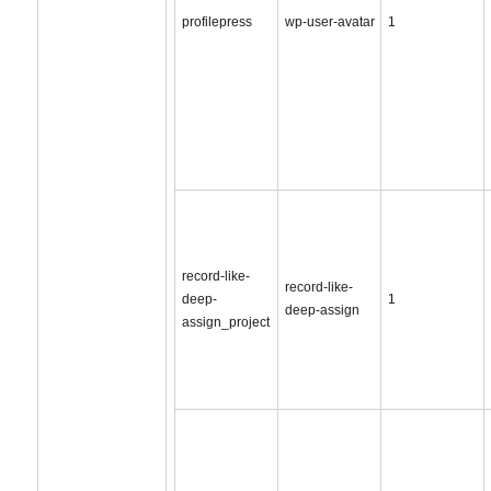
profilepress
wp-user-avatar
1
record-like-
record-like-
deep-
1
deep-assign
assign_project