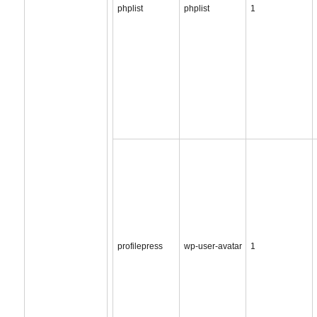
phplist
phplist
1
profilepress
wp-user-avatar
1