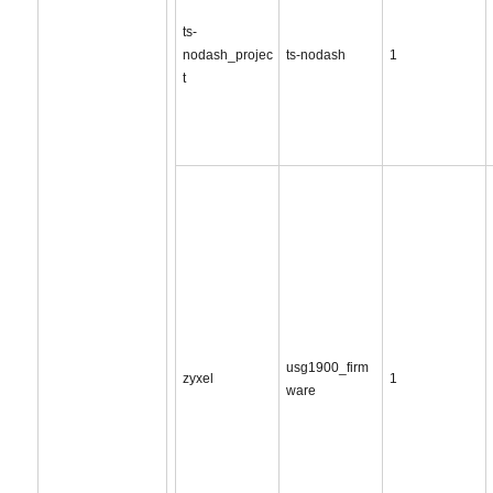
ts-
nodash_projec
ts-nodash
1
t
usg1900_firm
zyxel
1
ware