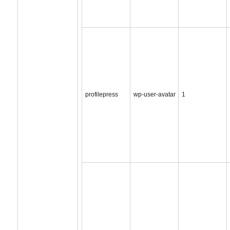
profilepress
wp-user-avatar
1