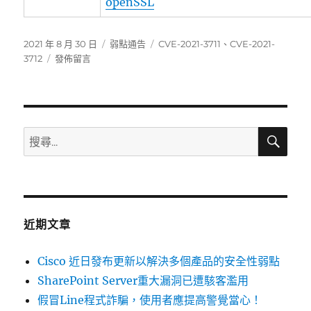
openSSL
發
分
標
2021 年 8 月 30 日
弱點通告
CVE-2021-3711
、
CVE-2021-
佈
在
類
籤
3712
發佈留言
日
〈OpenSSL
期:
發
布
安
全
搜
搜
尋
更
尋
新〉
關
鍵
字:
近期文章
Cisco 近日發布更新以解決多個產品的安全性弱點
SharePoint Server重大漏洞已遭駭客濫用
假冒Line程式詐騙，使用者應提高警覺當心！