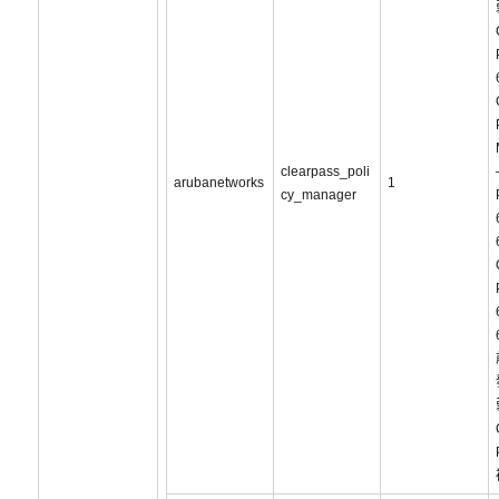
clearpass_poli
arubanetworks
1
cy_manager