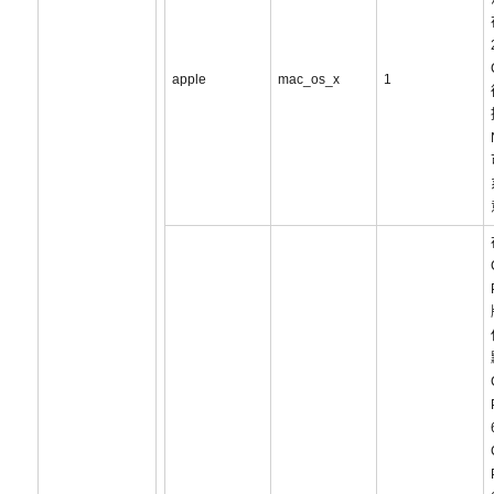
apple
mac_os_x
1