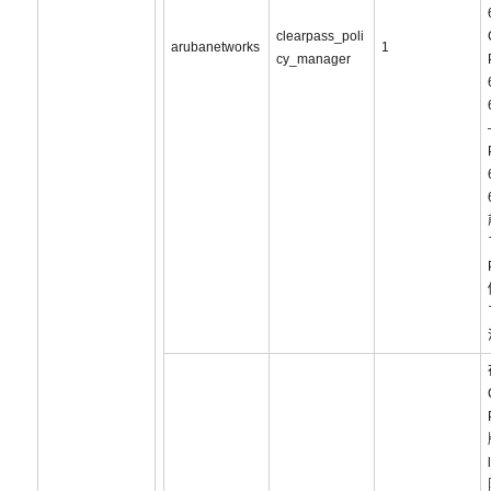
clearpass_poli
arubanetworks
1
cy_manager