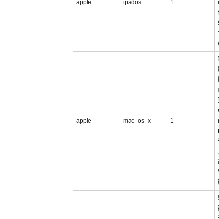
apple
ipados
1
apple
mac_os_x
1