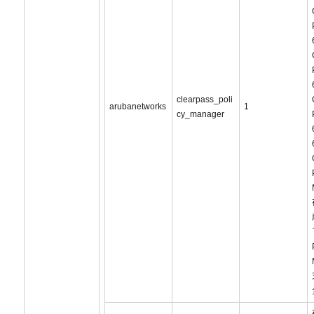
clearpass_poli
arubanetworks
1
cy_manager