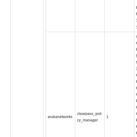
clearpass_poli
arubanetworks
1
cy_manager