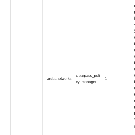
clearpass_poli
arubanetworks
1
cy_manager