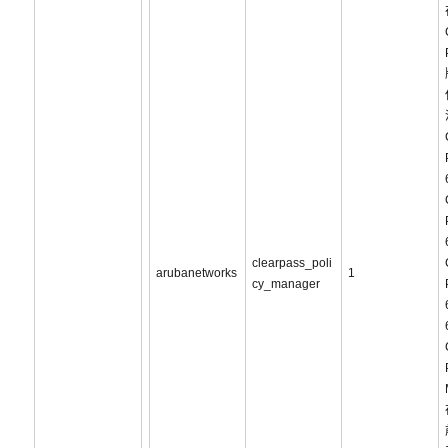
clearpass_poli
arubanetworks
1
cy_manager