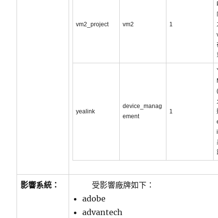
vm2_project
vm2
1
device_manag
yealink
1
ement
影響系統：
受影響廠牌如下：
adobe
advantech