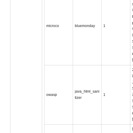
microco
bluemonday
1
java_html_sani
owasp
1
tizer