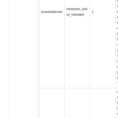
clearpass_poli
arubanetworks
1
cy_manager