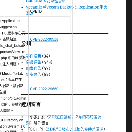
Gateway 的安全性更新
Veeam修補Veeam Backup & Replication重大
CVE ID
漏洞
 Application
 Suggestion
re 1.0 版本存在安
，該弱點源
CVE-2022-30518
分類
le_chat_bot/ad
sponses/view_re
事件通告
(34)
e.php 中的id 參數
弱點通告
(543)
QL注入問題。
病毒通告
(57)
Music Portal
資安通告
(88)
m v4.2版本存在
注入弱點，該弱點
CVE-2022-29660
含通
n.php/pic/admin
近期留言
del 處的id 參數的
注入問題。
「
小張
」於〈
ZDI近日發布7-Zip的零時差漏
9 Directory on
洞
〉發佈留言
ation System 1.0
「
GG
」於〈
ZDI近日發布7-Zip的零時差漏洞
〉