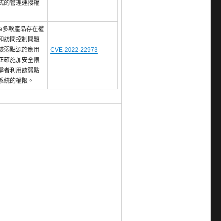
式的管理連接權
re多款產品存在權
和訪問控制問題
該弱點源於應用
CVE-2022-22973
正確施加安全限
擊者利用該弱點
系統的權限。