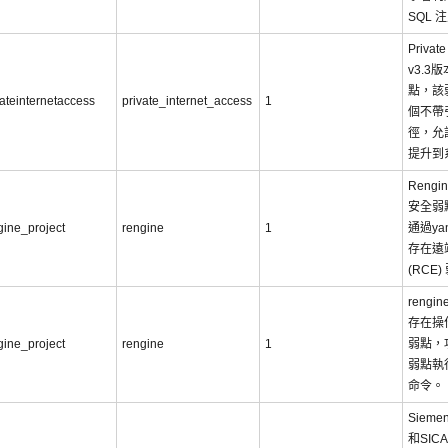
SQL 
Private
v3.3
點，該
vateinternetaccess
private_internet_access
1
個不帶
徑，允
提升到
Rengi
安全弱
gine_project
rengine
1
通過y
存在遠
(RCE
rengi
存在操
gine_project
rengine
1
弱點，
弱點執
命令。
Sieme
和SIC