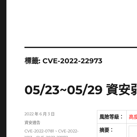
標籤:
CVE-2022-22973
05/23~05/29 
發
2022 年 6 月 3 日
風險等級：
高
佈
分
資安通告
日
類
摘要：
標
CVE-2022-0781
、
CVE-2022-
期: