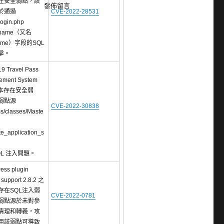
在安全弱點，該
發佈留言
於通過
CVE-2022-28531
login.php
ername（又名
name）字段的SQL
擊。
19 Travel Pass
ement System
版本存在安全弱
弱點源
CVE-2022-30838
s/classes/Maste
te_application_s
QL 注入問題。
ess plugin
 support 2.8.2 之
存在SQL注入弱
CVE-2022-0781
弱點源於未對參
清理和轉義，攻
用該弱點可導致