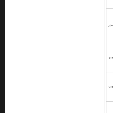
pri
ren
ren