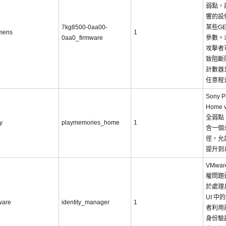
弱點，
響的設
7kg8500-0aa00-
某些GE
mens
1
0aa0_firmware
參數。
攻擊者
致阻斷
計數器
任意程
Sony P
Home
全弱點
y
playmemories_home
1
含一個
徑，允
提升到
VMwa
權問題
於處理
UI 
ware
identity_manager
1
者利用
身份驗