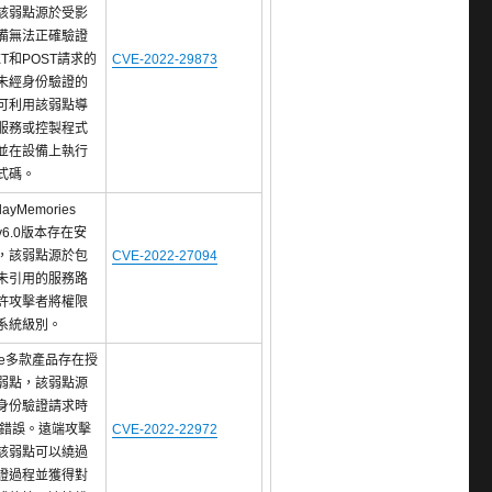
該弱點源於受影
備無法正確驗證
T和POST請求的
CVE-2022-29873
未經身份驗證的
可利用該弱點導
服務或控製程式
並在設備上執行
式碼。
layMemories
 v6.0版本存在安
，該弱點源於包
CVE-2022-27094
未引用的服務路
許攻擊者將權限
系統級別。
re多款產品存在授
弱點，該弱點源
身份驗證請求時
中的錯誤。遠端攻擊
CVE-2022-22972
該弱點可以繞過
證過程並獲得對