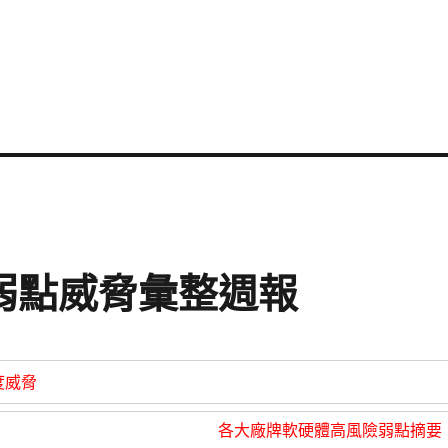
資安弱點威脅彙整週報
度威脅
各大廠牌軟硬體高風險弱點摘要