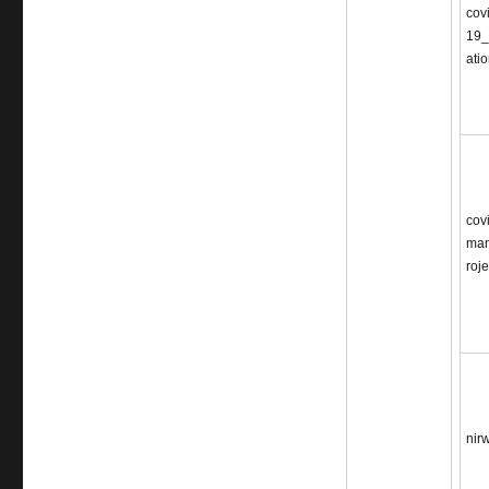
cov
19_
ati
cov
man
roje
nir