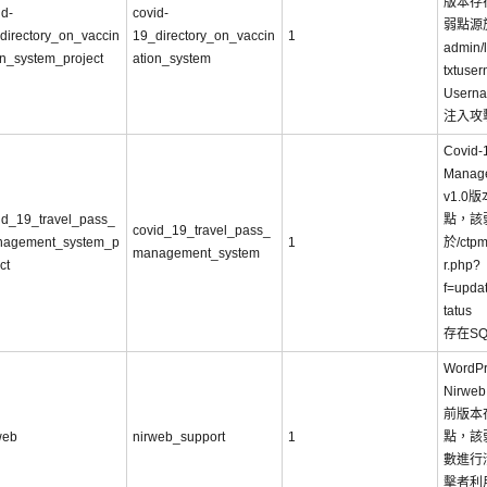
版本存
id-
covid-
弱點源
directory_on_vaccin
19_directory_on_vaccin
1
admin/
on_system_project
ation_system
txtus
User
注入攻
Covid-
Manag
v1.0
id_19_travel_pass_
點，該
covid_19_travel_pass_
agement_system_p
1
於/ctpm
management_system
ct
r.php?
f=upda
tatus
存在S
WordPr
Nirweb
前版本
web
nirweb_support
1
點，該
數進行
擊者利