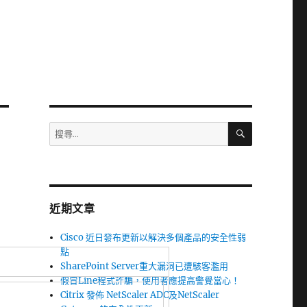
搜
搜
尋
尋
關
鍵
字:
近期文章
Cisco 近日發布更新以解決多個產品的安全性弱
點
SharePoint Server重大漏洞已遭駭客濫用
假冒Line程式詐騙，使用者應提高警覺當心！
Citrix 發佈 NetScaler ADC及NetScaler