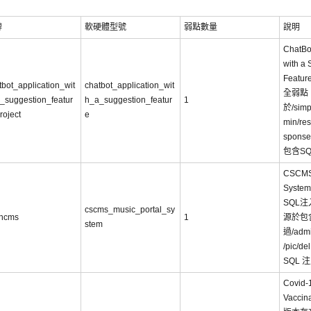
牌
軟硬體型號
弱點數量
說明
ChatBot
with a
Featu
tbot_application_wit
chatbot_application_wit
全弱點
_suggestion_featur
h_a_suggestion_featur
1
於/simp
roject
e
min/re
spons
包含S
CSCMS 
Syste
SQL
cscms_music_portal_sy
hcms
1
源於包
stem
過/admi
/pic/
SQL 
Covid-1
Vaccin