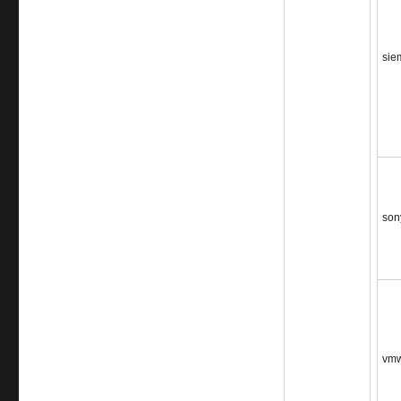
sie
son
vm