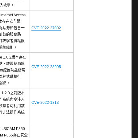
注入攻擊。
 Internet Access
版本存在安全弱
弱點源於包含一
CVE-2022-27092
引號的服務路
許攻擊者將權限
系統級別。
ne 1.0.2版本存在
點，該弱點源於
CVE-2022-28995
aml配置功能發現
端程式碼執行
) 弱點。
ne 1.2.0之前版本
作系統命令注入
CVE-2022-1813
攻擊者可利用該
行非法操作系統
ns SICAM P850
AM P855存在安全