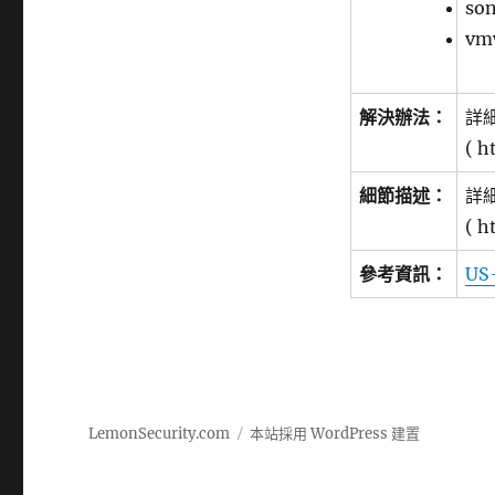
so
vm
解決辦法：
詳
( h
細節描述：
詳
( h
參考資訊：
US
LemonSecurity.com
本站採用 WordPress 建置