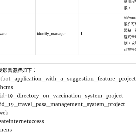
應用程
限。
VMwa
限許可
弱點，
ware
identity_manager
1
程式未
制。攻
可提升
受影響廠牌如下：
tbot_application_with_a_suggestion_feature_project
shcms
id-19_directory_on_vaccination_system_project
vid_19_travel_pass_management_system_project
rweb
vateinternetaccess
emens