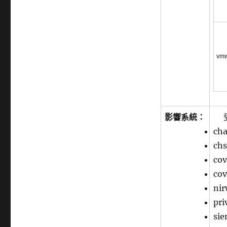
vm
影響系統：
cha
ch
cov
co
ni
pri
si