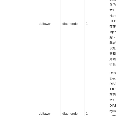
前的
本）
Han
_KI
deltaww
diaenergie
1
存在
Inje
點。
擊者
SQ
索和
庫內
行系
Delt
Elec
DIA
1.8.
前的
本）
DIAE
hyHa
deltaww
diaenergie
1