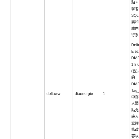
點。
擊者
SQ
索和
庫內
行系
Delt
Elec
DIAE
1.8.
(含
的
DIA
Tag
deltaww
diaenergie
1
中存
入弱
點允
註入
查詢
修改
容以