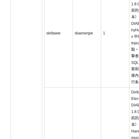
1.8.
前的
本）
DIAE
hyHa
deltaww
diaenergie
1
x 中
Inje
點。
擊者
SQ
索和
庫內
行系
Delt
Elec
DIA
1.8.
前的
本）
Han
mon