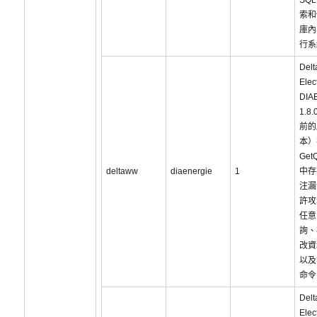
SQ
索和
庫內
行系
Delt
Elec
DIA
1.8.
前的
本）
Get
deltaww
diaenergie
1
中存
注漏
許攻
任意 
詢、
改資
以及
命令
Delt
Elec