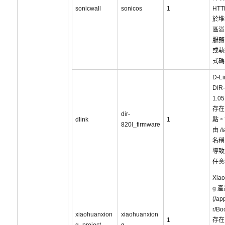
sonicwall
sonicos
1
HT
於堆
區溢
服務
或執
式碼
D-L
DIR
1.0
存在
dir-
dlink
1
點。
820l_firmware
由 /
名稱
導致
任意
Xia
g 
(/ap
r/Bo
xiaohuanxion
xiaohuanxion
1
存在