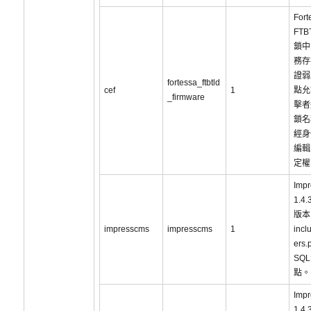
For
FT
鎖中
務存
證弱
fortessa_ftbtld
cef
1
點允
_firmware
擊者
鎖名
經身
編輯
定權
Imp
1.4
版本
impresscms
impresscms
1
incl
ers
SQ
點。
Imp
1.4