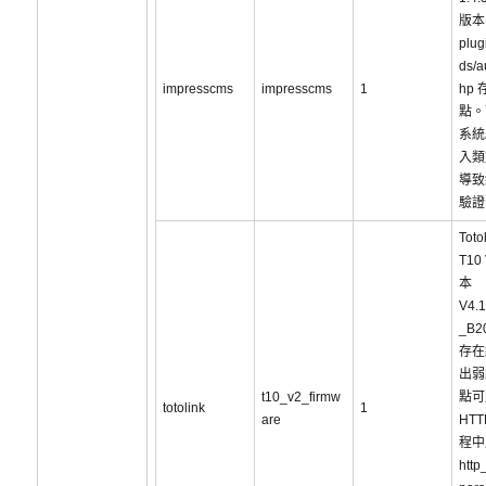
版本
plug
ds/a
impresscms
impresscms
1
hp
點。
系統
入類
導致
驗證
Toto
T10
本
V4.1
_B2
存在
出弱
t10_v2_firmw
點可
totolink
1
are
HT
程中
http