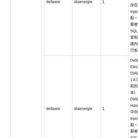
deltaww
diaenergie
1
存在
Inje
點。
擊者
SQ
索和
庫內
行系
Delt
Elec
DIA
1.8.
前的
本）
DIA
Hand
deltaww
diaenergie
1
中存
Inje
點。
擊者