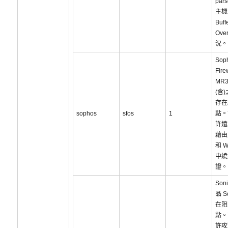
par
主機
Buff
Over
況。
Sop
Fire
MR
(含
存在
sophos
sfos
1
點。
許遠
藉由
和 W
中繞
證。
Soni
品 S
在阻
點。
許攻