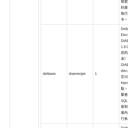
檢索
料庫
執行
令。
Delt
Elec
DIA
1.8.
前的
本）
DIA
dle
deltaww
diaenergie
1
在S
Inje
點。
擊者
SQ
索和
庫內
行系