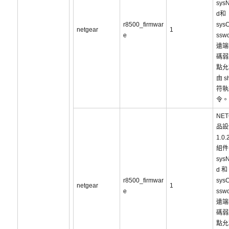
sys
d和
r8500_firmwar
sys
netgear
1
e
ss
遠端
碼弱
點允
由 s
符執
令。
NET
品設
1.0
組件
sys
d 和
r8500_firmwar
sys
netgear
1
e
ss
遠端
碼弱
點允