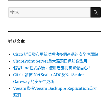
弱
點
搜
搜
尋
威
尋
脅
關
彙
整
鍵
週
字:
報〉
近期文章
Cisco 近日發布更新以解決多個產品的安全性弱點
SharePoint Server重大漏洞已遭駭客濫用
假冒Line程式詐騙，使用者應提高警覺當心！
Citrix 發佈 NetScaler ADC及NetScaler
Gateway 的安全性更新
Veeam修補Veeam Backup & Replication重大
漏洞