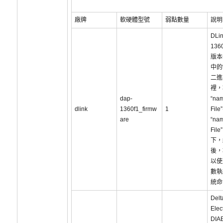
廠牌
軟硬體型號
弱點數量
說明
DLi
136
版本<
中的“
二進
裡，
dap-
“na
dlink
1360f1_firmw
1
Fil
are
“na
Fil
下，
後，
以使用
數執
統命
Delt
Elec
DIA