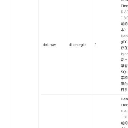
Delt
Elec
DIA
1.8.
前的
本）
Hand
gEC
deltaww
diaenergie
1
存在
Inje
點。
擊者
SQ
索和
庫內
行系
Delt
Elec
DIA
1.8.
前的