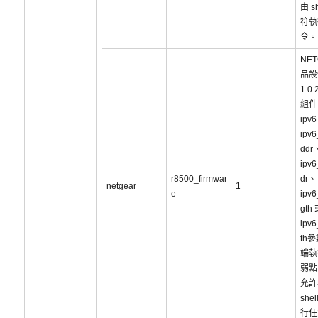
由 s
符執
令。
NET
品設
1.0
組件
ipv6
ipv
ddr
ipv6
r8500_firmwar
dr、
netgear
1
e
ipv
gth
ipv6
th
端執
弱點
允許
she
行任