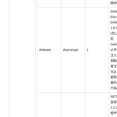
統命
Delt
Elec
DIAE
1.8.
(含
的
GetC
deltaww
diaenergie
1
st 
注入
弱點
者注
SQ
索和
庫內
行系
NET
品設
1.0
組件 (