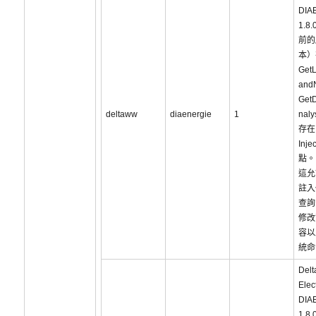
DIA
1.8.
前的
本）
Get
and
Get
deltaww
diaenergie
1
naly
存在
Inje
點。
這允
註入
查詢
修改
容以
統命
Delt
Elec
DIA
1.8.