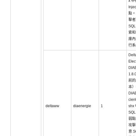
x 
Inje
點。
擊者
SQ
索和
庫內
行系
Delt
Elec
DIA
1.8.
前的
本）
DIAE
cien
deltaww
diaenergie
1
shx
SQL 
弱點
攻擊
意 