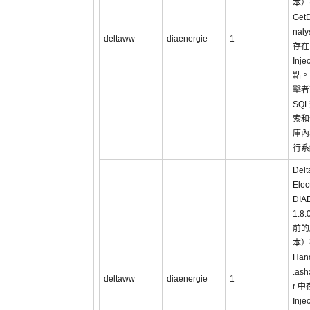
本）
Get
naly
deltaww
diaenergie
1
存在
Inje
點。
擊者
SQ
索和
庫內
行系
Delt
Elec
DIA
1.8.
前的
本）
Hand
.ash
deltaww
diaenergie
1
r 中
Inje