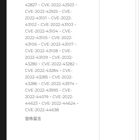
42827
、
CVE-2022-42923
、
CVE-2022-42925
、
CVE-
2022-43101
、
CVE-2022-
43102
、
CVE-2022-43103
、
CVE-2022-43104
、
CVE-
2022-43105
、
CVE-2022-
43106
、
CVE-2022-43107
、
CVE-2022-43108
、
CVE-
2022-43109
、
CVE-2022-
43280
、
CVE-2022-43282
、
CVE-2022-43284
、
CVE-
2022-43285
、
CVE-2022-
43286
、
CVE-2022-43574
、
CVE-2022-43995
、
CVE-
2022-44019
、
CVE-2022-
44623
、
CVE-2022-44624
、
CVE-2022-44638
在
發佈留言
〈
10/31~11/06
資
安