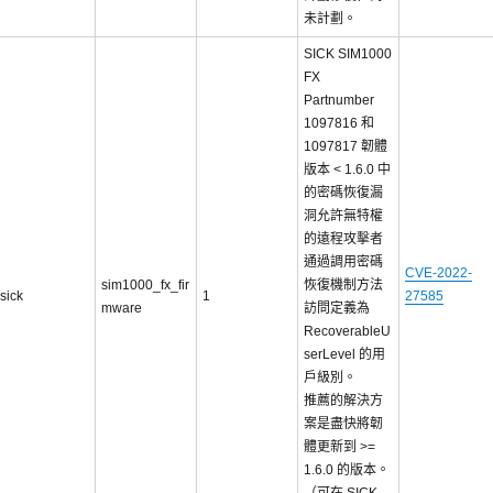
未計劃。
SICK SIM1000
FX
Partnumber
1097816 和
1097817 韌體
版本 < 1.6.0 中
的密碼恢復漏
洞允許無特權
的遠程攻擊者
通過調用密碼
CVE-2022-
sim1000_fx_fir
恢復機制方法
sick
1
27585
mware
訪問定義為
RecoverableU
serLevel 的用
戶級別。
推薦的解決方
案是盡快將韌
體更新到 >=
1.6.0 的版本。