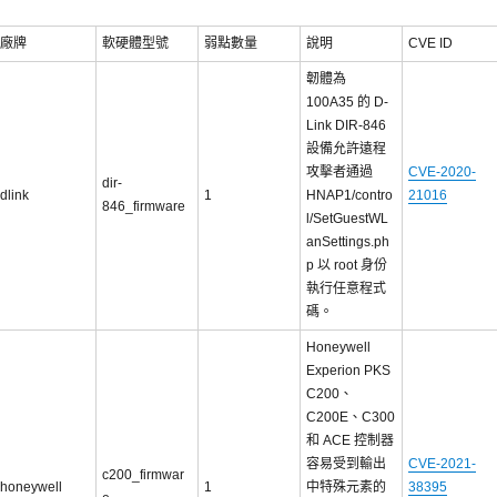
廠牌
軟硬體型號
弱點數量
說明
CVE ID
韌體為
100A35 的 D-
Link DIR-846
設備允許遠程
攻擊者通過
CVE-2020-
dir-
dlink
1
HNAP1/contro
21016
846_firmware
l/SetGuestWL
anSettings.ph
p 以 root 身份
執行任意程式
碼。
Honeywell
Experion PKS
C200、
C200E、C300
和 ACE 控制器
容易受到輸出
CVE-2021-
c200_firmwar
honeywell
1
中特殊元素的
38395