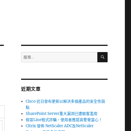
搜
搜
尋
尋
關
鍵
字:
近期文章
Cisco 近日發布更新以解決多個產品的安全性弱
點
SharePoint Server重大漏洞已遭駭客濫用
假冒Line程式詐騙，使用者應提高警覺當心！
Citrix 發佈 NetScaler ADC及NetScaler