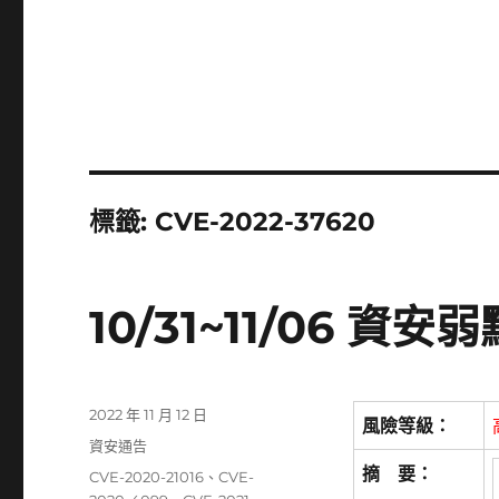
標籤:
CVE-2022-37620
10/31~11/06 
發
2022 年 11 月 12 日
風險等級：
佈
分
資安通告
日
類
摘 要：
標
CVE-2020-21016
、
CVE-
期: