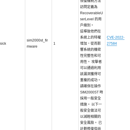
恢復機制方法
訪問定義為
RecoverableU
serLevel 的用
戶級別。
這導致他們在
系統上的特權
CVE-2022-
sim2000st_fir
sick
1
增加，從而影
27584
mware
響系統的機密
性完整性和可
用性。 攻擊者
可以通過利用
該漏洞獲得可
重複的成功。
請確保在操作
SIM2000ST 時
採用一般安全
措施。 以下一
般安全做法可
以減輕相關的
安全風險。 已
計劃修復但尚