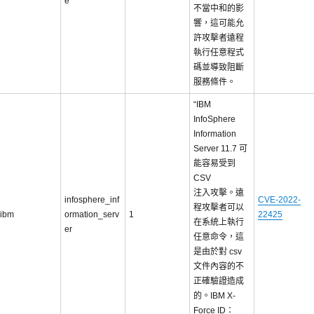
e
不當中和的影
響，這可能允
許攻擊者遠程
執行任意程式
碼並導致阻斷
服務條件。
“IBM
InfoSphere
Information
Server 11.7 可
能容易受到
CSV
注入攻擊。遠
infosphere_inf
CVE-2022-
程攻擊者可以
ibm
ormation_serv
1
22425
在系統上執行
er
任意命令，這
是由於對 csv
文件內容的不
正確驗證造成
的。IBM X-
Force ID：