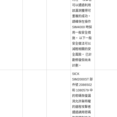
可以通過利用
該漏洞獲得可
重複的成功。
請確保在操作
SIM4000 時採
用一般安全措
施。 以下一般
安全做法可以
減輕相關的安
全風險。 已計
劃修復但尚未
計劃。
SICK
SIM2000ST 部
件號 2086502
和 1080579 中
的密碼恢復漏
洞允許無特權
的遠程攻擊者
通過調用密碼