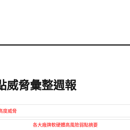
資安弱點威脅彙整週報
高度威脅
各大廠牌軟硬體高風險弱點摘要