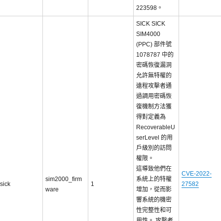
223598。
SICK SICK
SIM4000
(PPC) 部件號
1078787 中的
密碼恢復漏洞
允許無特權的
遠程攻擊者通
過調用密碼恢
復機制方法獲
得對定義為
RecoverableU
serLevel 的用
戶級別的訪問
權限。
這導致他們在
CVE-2022-
sim2000_firm
系統上的特權
sick
1
27582
ware
增加，從而影
響系統的機密
性完整性和可
用性。 攻擊者